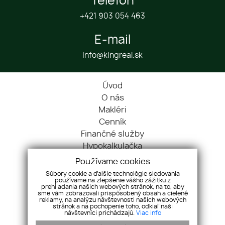
Telefón
+421 903 054 463
E-mail
info@kingreal.sk
Úvod
O nás
Makléri
Cenník
Finančné služby
Hypokalkulačka
Blog
Používame cookies
Cookies
Súbory cookie a ďalšie technológie sledovania
používame na zlepšenie vášho zážitku z
Kontakt
prehliadania našich webových stránok, na to, aby
Nehnuteľnosti
sme vám zobrazovali prispôsobený obsah a cielené
reklamy, na analýzu návštevnosti našich webových
Referencie
stránok a na pochopenie toho, odkiaľ naši
návštevníci prichádzajú.
Viac info
Ochrana OÚ