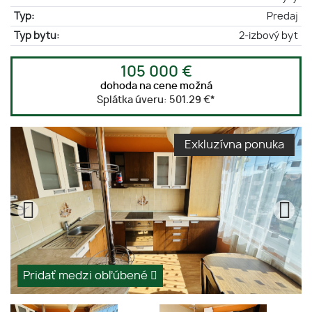
Typ:
Predaj
Typ bytu:
2-izbový byt
105 000 €
dohoda na cene možná
Splátka úveru:
501.29 €
*
Exkluzívna ponuka
Pridať medzi obľúbené