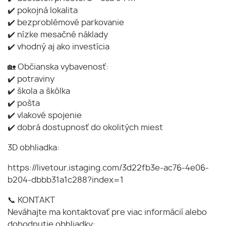
✔️ pokojná lokalita
✔️ bezproblémové parkovanie
✔️ nízke mesačné náklady
✔️ vhodný aj ako investícia
🏡 Občianska vybavenosť:
✔️ potraviny
✔️ škola a škôlka
✔️ pošta
✔️ vlakové spojenie
✔️ dobrá dostupnosť do okolitých miest
3D obhliadka:
https://livetour.istaging.com/3d22fb3e-ac76-4e06-
b204-dbbb31a1c288?index=1
📞 KONTAKT
Neváhajte ma kontaktovať pre viac informácií alebo
dohodnutie obhliadky: