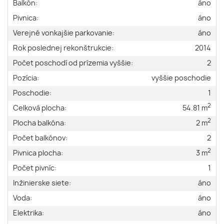
Balkón:
áno
Pivnica:
áno
Verejné vonkajšie parkovanie:
áno
Rok poslednej rekonštrukcie:
2014
Počet poschodí od prízemia vyššie:
2
Pozícia:
vyššie poschodie
Poschodie:
1
2
Celková plocha:
54.81 m
2
Plocha balkóna:
2 m
Počet balkónov:
2
2
Pivnica plocha:
3 m
Počet pivníc:
1
Inžinierske siete:
áno
Voda:
áno
Elektrika:
áno