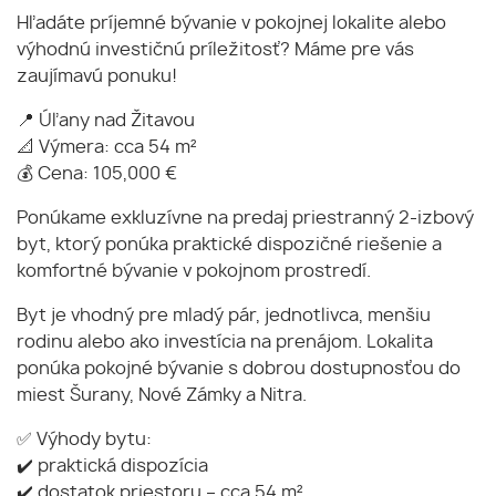
Hľadáte príjemné bývanie v pokojnej lokalite alebo
výhodnú investičnú príležitosť? Máme pre vás
zaujímavú ponuku!
📍 Úľany nad Žitavou
📐 Výmera: cca 54 m²
💰 Cena: 105,000 €
Ponúkame exkluzívne na predaj priestranný 2-izbový
byt, ktorý ponúka praktické dispozičné riešenie a
komfortné bývanie v pokojnom prostredí.
Byt je vhodný pre mladý pár, jednotlivca, menšiu
rodinu alebo ako investícia na prenájom. Lokalita
ponúka pokojné bývanie s dobrou dostupnosťou do
miest Šurany, Nové Zámky a Nitra.
✅ Výhody bytu:
✔️ praktická dispozícia
✔️ dostatok priestoru – cca 54 m²