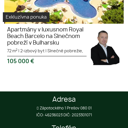
Exkluzívna ponuka
Apartmány v luxusnom Royal
Beach Barcelo na Slnečnom
pobreží v Bulharsku
2
72 m
|
2-izbový byt
|
Slnečné pobrežie,
105 000
€
Adresa
Zápotockého 1 Prešov 080 01
IČO: 46236023 DIČ: 2023301071