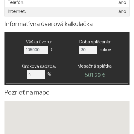
Telefón:
áno
Internet:
áno
Informatívna úverová kalkulačka
Výška úveru:
Doba splácania:
€
rokov
Mesačná splátka:
Úroková sadzba:
%
501.29 €
Pozrieť na mape