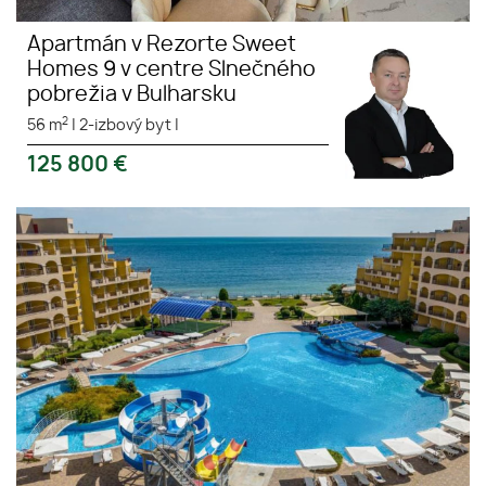
Apartmán v Rezorte Sweet
Homes 9 v centre Slnečného
pobrežia v Bulharsku
2
56 m
|
2-izbový byt
|
125 800
€
Apartmán 2kk s
panoramatickým výhľadom na
more v MIDIA GRAND RESORT v
letovisku Aheloy v Bulharsku