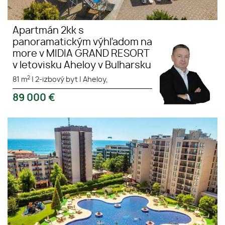
Apartmán 2kk s
panoramatickým výhľadom na
more v MIDIA GRAND RESORT
v letovisku Aheloy v Bulharsku
2
81 m
|
2-izbový byt
|
Aheloy,
89 000
€
Apartmány v luxusnom Royal
Beach Barcelo na Slnečnom
pobreží v Bulharsku