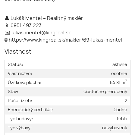
👤 Lukáš Mentel – Realitný maklér
📱 0951 493 223
✉️ lukas.mentel@kingreal.sk
🌐 https://www.kingreal.sk/makler/69-lukas-mentel
Vlastnosti
Status:
aktívne
Vlastníctvo:
osobné
2
Úžitková plocha:
54.81 m
Stav:
čiastočne prerobený
Počet izieb:
2
Energetický certifikát:
žiadne
Typ budovy:
tehla
Typ výbavy:
nevybavený