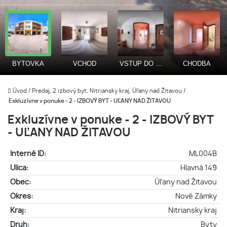
Úvod
/
Predaj, 2 izbový byt, Nitriansky kraj, Úľany nad Žitavou
/
Exkluzívne v ponuke - 2 - IZBOVÝ BYT - UĽANY NAD ŽITAVOU
Exkluzívne v ponuke - 2 - IZBOVÝ BYT
- UĽANY NAD ŽITAVOU
Interné ID:
ML004B
Ulica:
Hlavná 149
Obec:
Úľany nad Žitavou
Okres:
Nové Zámky
Kraj:
Nitriansky kraj
Druh:
Byty