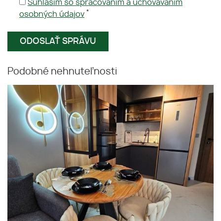
Súhlasím so spracovaním a uchovávaním
*
osobných údajov
Podobné nehnuteľnosti
Apartmán v Rezorte Sweet
Bulharsko
Homes 9 v centre Slnečného
Slnenčné
pobrežia v Bulharsku
pobrežie
Apartmán