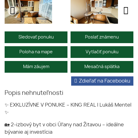
Sledovať ponuku
Poslať známenu
Poloha na mape
Vytlačiť ponuku
Mám záujem
Mesačná splátka
Zdieľať na Facebooku
Popis nehnuteľnosti
✨ EXKLUZÍVNE V PONUKE – KING REAL | Lukáš Mentel
✨
🏡 2-izbový byt v obci Úľany nad Žitavou – ideálne
bývanie aj investícia