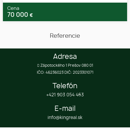
Cena
70 000
€
Referencie
Adresa
Zápotockého 1 Prešov 080 01
IČO: 46236023 DIČ: 2023301071
Telefón
+421 903 054 463
E-mail
info@kingreal.sk