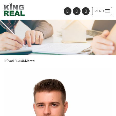
MENU
Úvod
/
Lukáš Mentel