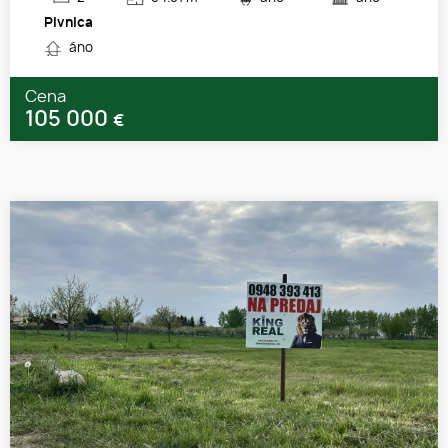
Pivnica
áno
Cena
105 000
€