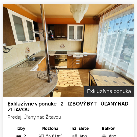
Exkluzívna ponuka
Exkluzívne v ponuke - 2 - IZBOVÝ BYT - ÚĽANY NAD
ŽITAVOU
Predaj, Úľany nad Žitavou
Izby
Rozloha
Inž. siete
Balkón
2
2
54.81 m
áno
áno