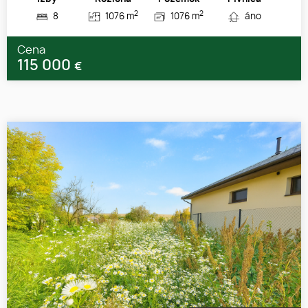
2
2
8
1076 m
1076 m
áno
Cena
115 000
€