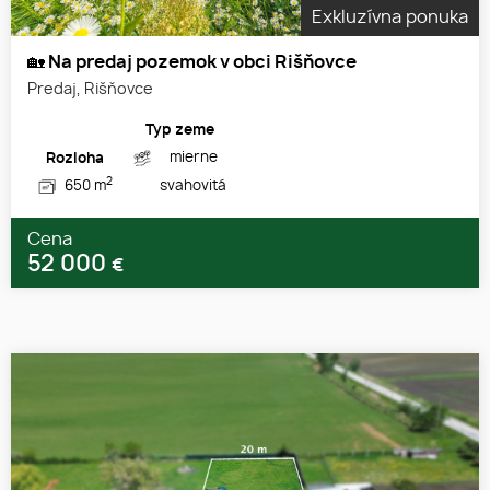
Exkluzívna ponuka
🏡 Na predaj pozemok v obci Rišňovce
Predaj, Rišňovce
Typ zeme
mierne
Rozloha
2
650 m
svahovitá
Cena
52 000
€