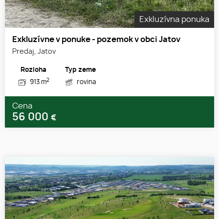
Exkluzívna ponuka
Exkluzívne v ponuke - pozemok v obci Jatov
Predaj, Jatov
Rozloha
Typ zeme
2
913 m
rovina
Cena
56 000
€