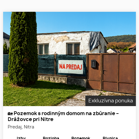
Exkluzívna ponuka
🏡 Pozemok s rodinným domom na zbúranie –
Drážovce pri Nitre
Predaj, Nitra
Izby
Rozloha
Pozemok
Pivnica