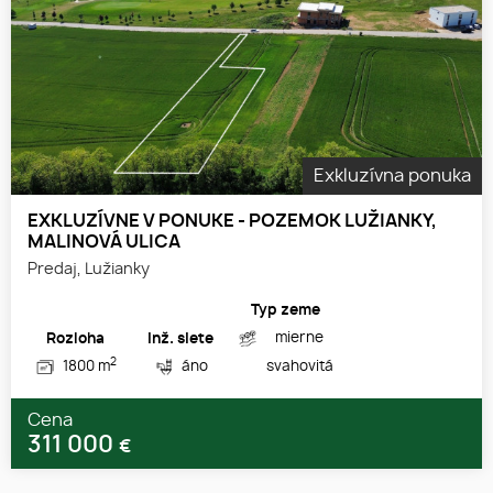
Exkluzívna ponuka
EXKLUZÍVNE V PONUKE - POZEMOK LUŽIANKY,
MALINOVÁ ULICA
Predaj, Lužianky
Typ zeme
mierne
Rozloha
Inž. siete
2
1800 m
áno
svahovitá
Cena
311 000
€