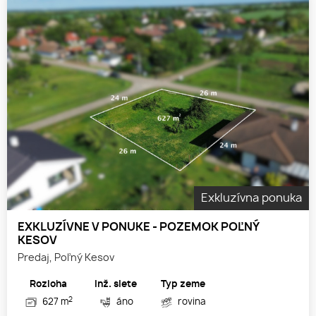
Exkluzívna ponuka
EXKLUZÍVNE V PONUKE - POZEMOK POĽNÝ
KESOV
Predaj, Poľný Kesov
Rozloha
Inž. siete
Typ zeme
2
627 m
áno
rovina