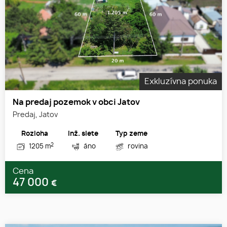
Exkluzívna ponuka
Na predaj pozemok v obci Jatov
Predaj, Jatov
Rozloha
Inž. siete
Typ zeme
2
1205 m
áno
rovina
Cena
47 000
€