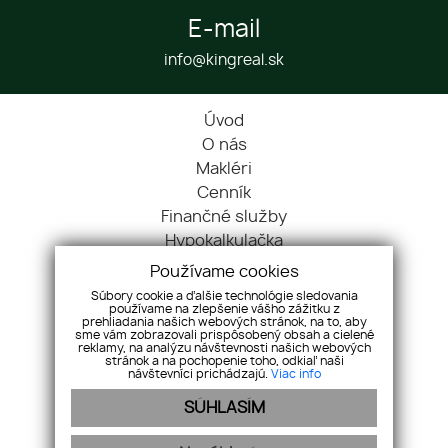
E-mail
info@kingreal.sk
Úvod
O nás
Makléri
Cenník
Finančné služby
Hypokalkulačka
Blog
Používame cookies
Cookies
Súbory cookie a ďalšie technológie sledovania
používame na zlepšenie vášho zážitku z
Kontakt
prehliadania našich webových stránok, na to, aby
Nehnuteľnosti
sme vám zobrazovali prispôsobený obsah a cielené
reklamy, na analýzu návštevnosti našich webových
Referencie
stránok a na pochopenie toho, odkiaľ naši
návštevníci prichádzajú.
Viac info
Ochrana OÚ
SÚHLASÍM
Pravidlá súťaže
Pre maklérov