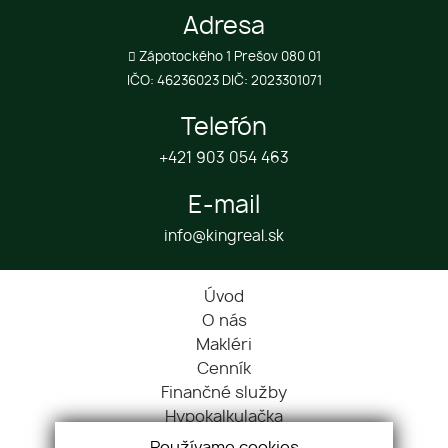
Adresa
Zápotockého 1 Prešov 080 01
IČO: 46236023 DIČ: 2023301071
Telefón
+421 903 054 463
E-mail
info@kingreal.sk
Úvod
O nás
Makléri
Cenník
Finančné služby
Hypokalkulačka
Blog