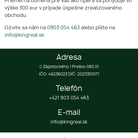
Priemerná odmena pre Vás ako tipéra sa pohybuje vo
výške 300 eur v prípade úspešne zrealizovaného
obchodu.
Ozvite sa nám na
0903 054 463
alebo píšte na
info@kingreal.sk
.
Adresa
Zápotockého 1 Prešov 080 01
IČO: 46236023 DIČ: 2023301071
Telefón
+421 903 054 463
E-mail
info@kingreal.sk