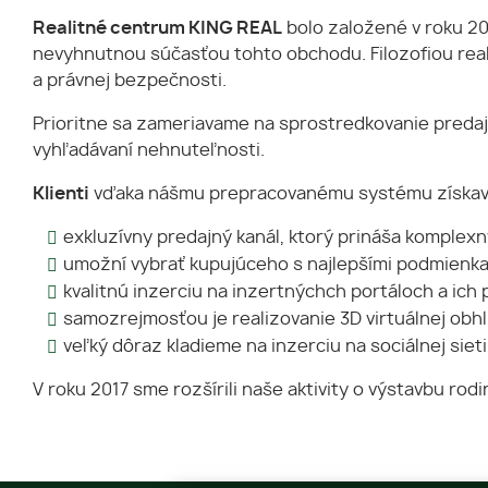
Realitné centrum KING REAL
bolo založené v roku 20
nevyhnutnou súčasťou tohto obchodu. Filozofiou reali
a právnej bezpečnosti.
Prioritne sa zameriavame na sprostredkovanie preda
vyhľadávaní nehnuteľnosti.
Klienti
vďaka nášmu prepracovanému systému získav
exkluzívny predajný kanál, ktorý prináša komplex
umožní vybrať kupujúceho s najlepšími podmienka
kvalitnú inzerciu na inzertnýchch portáloch a ich 
samozrejmosťou je realizovanie 3D virtuálnej obh
veľký dôraz kladieme na inzerciu na sociálnej sie
V roku 2017 sme rozšírili naše aktivity o výstavbu r