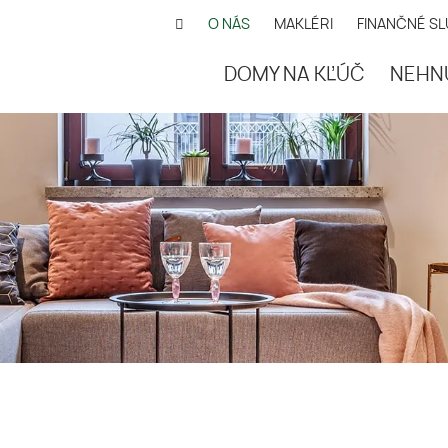
O NÁS
MAKLÉRI
FINANČNÉ S
DOMY NA KĽÚČ
NEHN