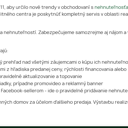
11, aby určilo nové trendy v obchodovaní s
nehnuteľnosť
tného centra je poskytnúť kompletný servis v oblasti real
ja nehnuteľností. Zabezpečujeme samozrejme aj nájom a 
ajú:
ný prehľad nad všetými záujemcami o kúpu ich nehnuteľno
mi z hľadiska predanej ceny, rýchlosti financovania al
pravidelné aktualizovanie a topovanie
liadky, prípadne promovideo a reklamný banner
ti Facebook-sellerom - ide o pravidelné pridávanie nehnute
odinných domov za účelom ďalšieho predaja. Výstavbu reali