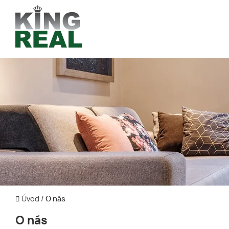
Úvod
/
O nás
O nás