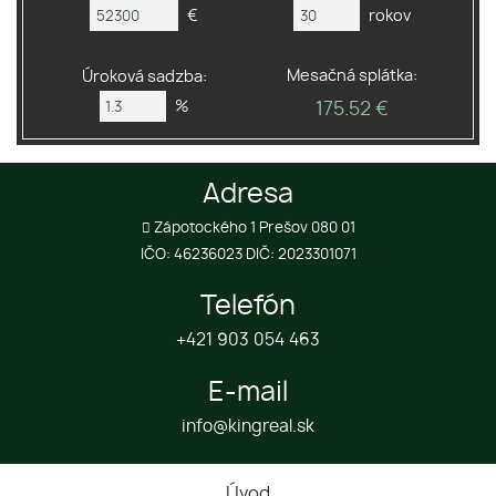
€
rokov
Mesačná splátka:
Úroková sadzba:
%
175.52 €
Adresa
Zápotockého 1 Prešov 080 01
IČO: 46236023 DIČ: 2023301071
Telefón
+421 903 054 463
E-mail
info@kingreal.sk
Úvod