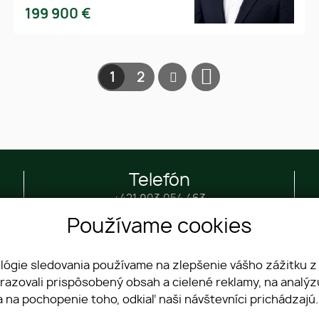
199 900
€
1
2
Telefón
+421 903 054 463
Používame cookies
ológie sledovania používame na zlepšenie vášho zážitku z
brazovali prispôsobený obsah a cielené reklamy, na analý
Kontakt
Ochrana OÚ
a na pochopenie toho, odkiaľ naši návštevníci prichádzajú
Nehnuteľnosti
Pravidlá súťaže