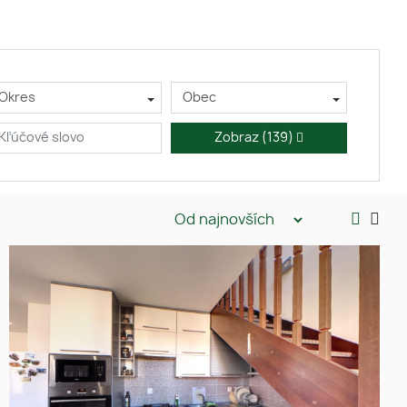
Okres
Obec
Zobraz
(139)
Na prenájom Luxusný 2i.
mezonet v centre Prešova