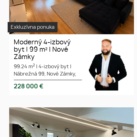
Exkluzívna ponuka
Moderný 4-izbový
byt | 99 m² | Nové
Zámky
2
99.24 m
|
4-izbový byt
|
Nábrežná 99, Nové Zámky,
228 000
€
Ponúkame Vám exkluzívne na
prenájom nadštandardný byt v
historickom centre mesta