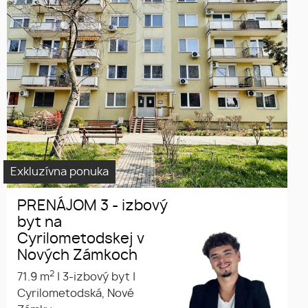
Exkluzívna ponuka
PRENÁJOM 3 - izbový
byt na
Cyrilometodskej v
Nových Zámkoch
2
71.9 m
|
3-izbový byt
|
Cyrilometodská, Nové