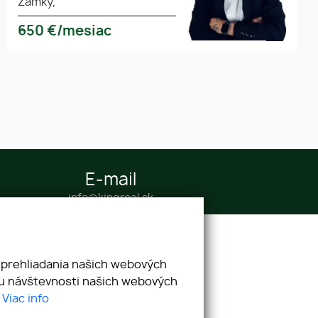
Zámky,
650
€/mesiac
E-mail
info@kingreal.sk
 prehliadania našich webových
zu návštevnosti našich webových
.
Viac info
webex.digital
-
REALVIA.sk