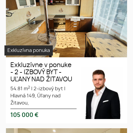
Exkluzívna ponuka
Exkluzívne v ponuke
- 2 - IZBOVÝ BYT -
UĽANY NAD ŽITAVOU
2
54.81 m
|
2-izbový byt
|
Hlavná 149, Úľany nad
Žitavou,
105 000
€