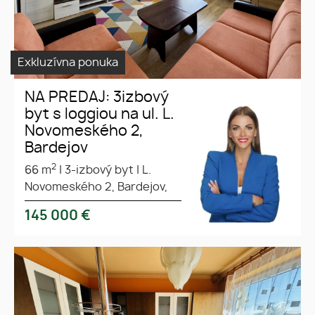
Exkluzívna ponuka
NA PREDAJ: 3izbový
byt s loggiou na ul. L.
Novomeského 2,
Bardejov
2
66 m
|
3-izbový byt
|
L.
Novomeského 2, Bardejov,
145 000
€