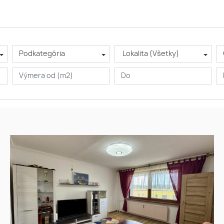
Podkategória
Lokalita (Všetky)
NA PREDAJ: 3izbový byt s
predaj
loggiou na ul. L. Novomeského
3izbový byt
2, Bardejov
bardejov