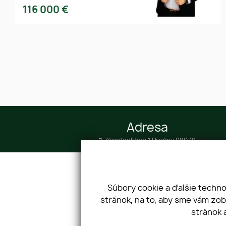
116 000
€
Adresa
Zápotockého 1 Prešov 080 01
IČO: 46236023 DIČ: 2023301071
Súbory cookie a ďalšie techn
stránok, na to, aby sme vám zo
Úvod
Finančné služby
stránok 
O nás
Hypokalkulačka