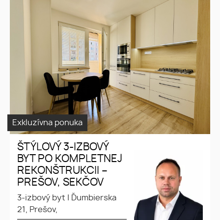
ŠTÝLOVÝ 3-IZBOVÝ BYT PO
KOMPLETNEJ REKONŠTRUKCII
– PREŠOV, SEKČOV
Exkluzívna ponuka
ŠTÝLOVÝ 3-IZBOVÝ
BYT PO KOMPLETNEJ
REKONŠTRUKCII –
PREŠOV, SEKČOV
3-izbový byt
|
Ďumbierska
21, Prešov,