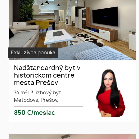
Prešov
Exkluzívna ponuka
Nadštandardný byt v
historickom centre
mesta Prešov
2
74 m
|
3-izbový byt
|
Metodova, Prešov,
850
€/mesiac