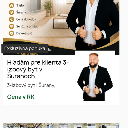
Exkluzívna ponuka
Hľadám pre klienta 3-
izbový byt v
Šuranoch
3-izbový byt
|
Šurany,
Cena v RK