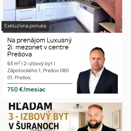
Exkluzívna ponuka
Na prenájom Luxusný
2i. mezonet v centre
Prešova
2
63 m
|
2-izbový byt
|
Zápotockého 1, Prešov 080
01, Prešov,
750
€/mesiac