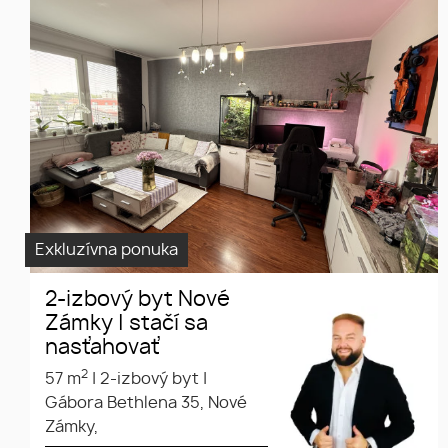
Exkluzívna ponuka
2-izbový byt Nové
Zámky | stačí sa
nasťahovať
2
57 m
|
2-izbový byt
|
Gábora Bethlena 35, Nové
Zámky,