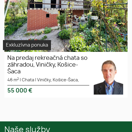
záhrada
Úžitkový
vodovod
Exkluzívna ponuka
Na predaj rekreačná chata so
záhradou, Viničky, Košice-
Šaca
2
46 m
|
Chata
|
Viničky, Košice-Šaca,
55 000
€
Naše služby