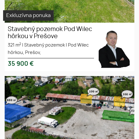
Exkluzívna ponuka
Stavebný pozemok Pod Wilec
hôrkou v Prešove
2
321 m
|
Stavebný pozemok
|
Pod Wilec
hôrkou, Prešov,
35 900
€
NA PRENÁJOM - SKLADOVÉ
Skladové
PRIESTORY GIRALTOVCE pri
priestory
hlavnej ceste I/21
Giraltovce