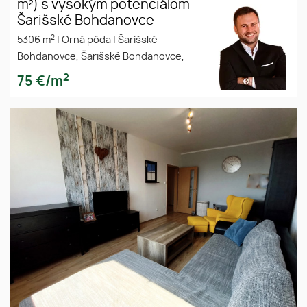
m²) s vysokým potenciálom –
Šarišské Bohdanovce
2
5306 m
|
Orná pôda
|
Šarišské
Bohdanovce, Šarišské Bohdanovce,
2
75
€/m