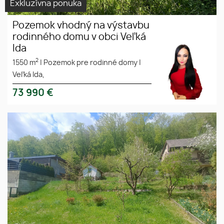
Exkluzívna ponuka
Pozemok vhodný na výstavbu
rodinného domu v obci Veľká
Ida
2
1550 m
|
Pozemok pre rodinné domy
|
Veľká Ida,
73 990
€
Stavebný pozemok Pod Wilec
Stavebný
hôrkou v Prešove
pozemok
Prešov
Pod Wilec
hôrkou