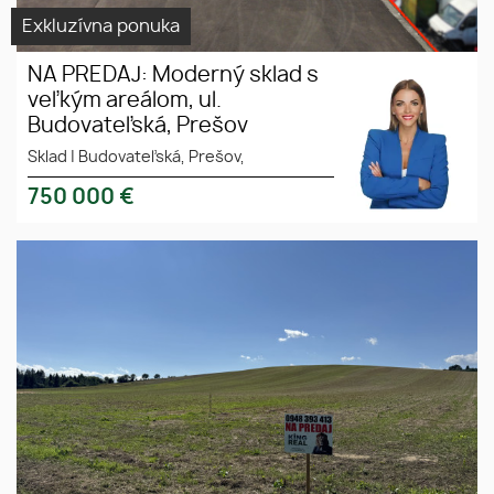
Exkluzívna ponuka
NA PREDAJ: Moderný sklad s
veľkým areálom, ul.
Budovateľská, Prešov
Sklad
|
Budovateľská, Prešov,
750 000
€
Na predaj veľký, investičný
Výhodná
pozemok, Plaveč, Stará
investícia
Ľubovňa
Výborná
poloha
Blízko Starej
Ľubovne