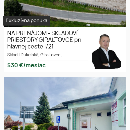
Exkluzívna ponuka
NA PRENÁJOM - SKLADOVÉ
PRIESTORY GIRALTOVCE pri
hlavnej ceste I/21
Sklad
|
Dukelská, Giraltovce,
530
€/mesiac
NA PRENÁJOM : Svetlé
prenájom
kancelárske priestory,
kancelárske
Jirásková 16, Bardejov
priestory
bardejov