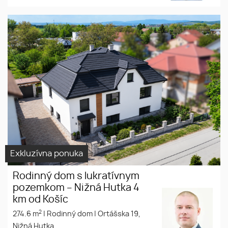
zaujímavý
rozsiahly
pozemok
rovinatý
pozemok
Exkluzívna ponuka
Rodinný dom s lukratívnym
pozemkom – Nižná Hutka 4
km od Košíc
2
274.6 m
|
Rodinný dom
|
Ortášska 19,
Nižná Hutka,