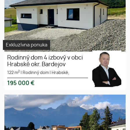
Exkluzívna ponuka
Rodinný dom 4 izbový v obci
Hrabské okr. Bardejov
2
122 m
|
Rodinný dom
|
Hrabské,
195 000
€
Ponúkame Vám exkluzívne na
predaj pozemok vhodný na
výstavbu rodinného domu v
obci Mengusovce s krásnym
výhľadom na Tatry.