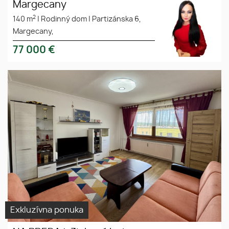
Margecany
2
140 m
|
Rodinný dom
|
Partizánska 6,
Margecany,
77 000
€
NA PREDAJ: 3izbový byt s
predaj
loggiou na ul. L. Novomeského
3izbový byt
2, Bardejov
bardejov
Exkluzívna ponuka