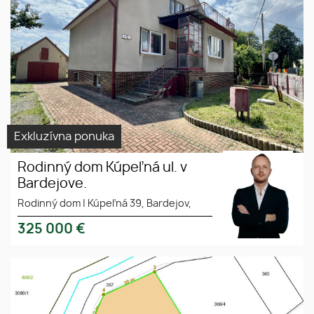
Exkluzívna ponuka
Rodinný dom Kúpeľná ul. v
Bardejove.
Rodinný dom
|
Kúpeľná 39, Bardejov,
325 000
€
EXKLUZÍVNE NA PREDAJ:
Stavebný pozemok pre IBV (3
216 m²) – Nová Polhora (Košice