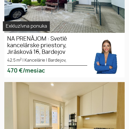
Exkluzívna ponuka
NA PRENÁJOM : Svetlé
kancelárske priestory,
Jirásková 16, Bardejov
2
42.5 m
|
Kancelárie
|
Bardejov,
470
€/mesiac
ŠTÝLOVÝ 3-IZBOVÝ BYT PO
KOMPLETNEJ REKONŠTRUKCII –
PREŠOV, SEKČOV