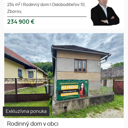
2
234 m
|
Rodinný dom
|
Osloboditeľov 10,
Zborov,
234 900
€
Ponúkame Vám exkluzívne na
predaj rodinný dom v
pôvodnom stave v obci
Margecany
Exkluzívna ponuka
Rodinný dom v obci