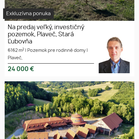
Exkluzívna ponuka
Na predaj veľký, investičný
pozemok, Plaveč, Stará
Ľubovňa
2
6162 m
|
Pozemok pre rodinné domy
|
Plaveč,
24 000
€
SLNEČNÝ MAJER – INVESTIČNÁ
PRÍLEŽITOSŤ