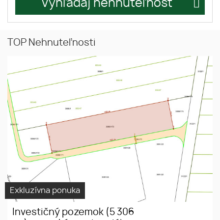
Vyhľadaj nehnuteľnosť
TOP Nehnuteľnosti
Investičný pozemok (5 306 m²)
INVESTIČNÝ
s vysokým potenciálom –
POZEMOK
Šarišské Bohdanovce
RÝCHLE
NAPOJENIE
NA DIALNICU
PREŠOV
Exkluzívna ponuka
Investičný pozemok (5 306