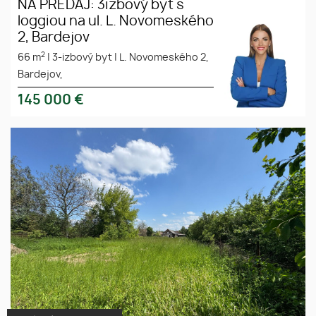
NA PREDAJ: 3izbový byt s
loggiou na ul. L. Novomeského
2, Bardejov
2
66 m
|
3-izbový byt
|
L. Novomeského 2,
Bardejov,
145 000
€
Ponúkame Vám exkluzívne na
predaj pozemok vhodný na
výstavbu rodinného domu v
obci Veľká Ida