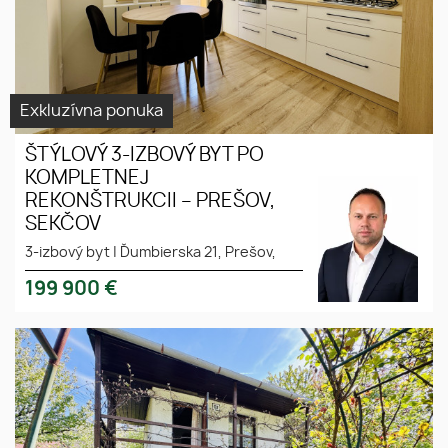
Exkluzívna ponuka
ŠTÝLOVÝ 3-IZBOVÝ BYT PO
KOMPLETNEJ
REKONŠTRUKCII – PREŠOV,
SEKČOV
3-izbový byt
|
Ďumbierska 21, Prešov,
199 900
€
Na predaj rekreačná chata so
Murovaná
záhradou, Viničky, Košice-Šaca
chata
Úrodná a
rovinatá