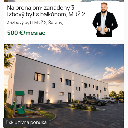
Na prenájom: zariadený 3-
izbový byt s balkónom, MDŽ 2
3-izbový byt
|
MDŽ 2, Šurany,
500
€/mesiac
Novostavba 5 moderných
TOP LOKALITA
rodinných domov - Nová
NOVOSTAVBA
Polhora/Košice
Exkluzívna ponuka