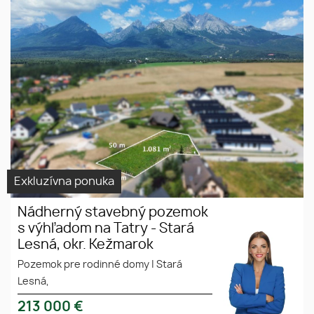
Nádherný stavebný pozemok s
pozemok
výhľadom na Tatry - Stará
Vysoké Tatry
Lesná, okr. Kežmarok
na predaj
Exkluzívna ponuka
Nádherný stavebný pozemok
s výhľadom na Tatry - Stará
Lesná, okr. Kežmarok
Pozemok pre rodinné domy
|
Stará
Lesná,
213 000
€