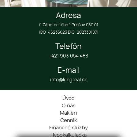
Adresa
Zápotockého 1 Prešov 080 01
IČO: 46236023 DIČ: 2023301071
Telefón
+421 903 054 463
E-mail
info@kingreal.sk
Úvod
O nás
Makléri
Cenník
Finančné služby
Hypokalkulačka