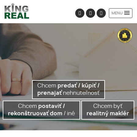
MENU
Chcem
predať / kúpiť /
prenajať
nehnuteľnosť
Chcem
postaviť /
Chcem byť
rekonštruovať dom
/ iné
realitný maklér