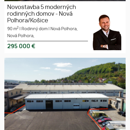
Novostavba 5 moderných
rodinných domov - Nová
Polhora/Košice
2
90 m
|
Rodinný dom
|
Nová Polhora,
Nová Polhora,
295 000
€
Moderný sklad s veľkým
sklad
areálom, ul. Budovateľská,
areál
Prešov
predaj