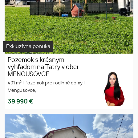
Exkluzívna ponuka
Pozemok s krásnym
výhľadom na Tatry v obci
MENGUSOVCE
2
401 m
|
Pozemok pre rodinné domy
|
Mengusovce,
39 990
€
Exkluzívne ponúkame na predaj
rodinný dom na skvelej adrese
v Bardejove.