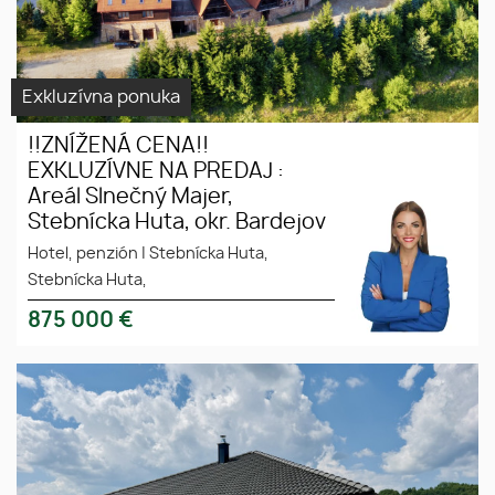
Exkluzívna ponuka
!!ZNÍŽENÁ CENA!!
EXKLUZÍVNE NA PREDAJ :
Areál Slnečný Majer,
Stebnícka Huta, okr. Bardejov
Hotel, penzión
|
Stebnícka Huta,
Stebnícka Huta,
875 000
€
NOVOSTAVBA - Rodinný dom 4
izbový v obci Hrabské okr.
Bardejov