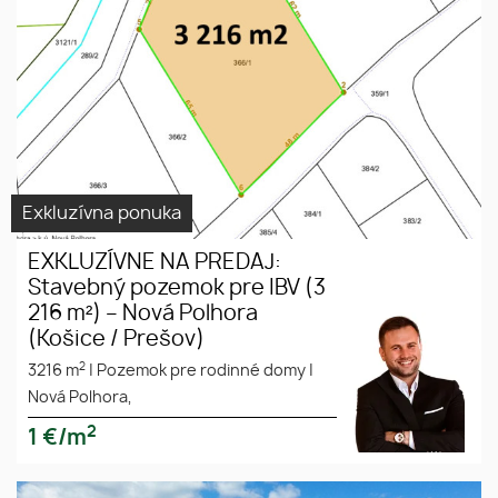
/ Prešov)
Exkluzívna ponuka
EXKLUZÍVNE NA PREDAJ:
Stavebný pozemok pre IBV (3
216 m²) – Nová Polhora
(Košice / Prešov)
2
3216 m
|
Pozemok pre rodinné domy
|
Nová Polhora,
2
1
€/m