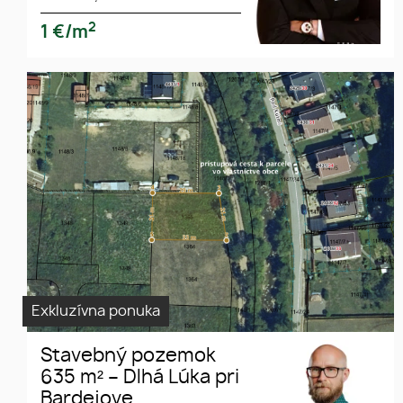
2
1
€/m
Exkluzívna ponuka
Stavebný pozemok
635 m² – Dlhá Lúka pri
Bardejove