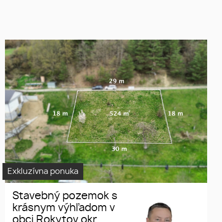
svahovitý stavebný pozemok
Stavebný
vhodný na výstavbu rodinného
pozemok
domu
Svahovitý
pozemok
Rokytov
Exkluzívna ponuka
Stavebný pozemok s
krásnym výhľadom v
obci Rokytov okr.