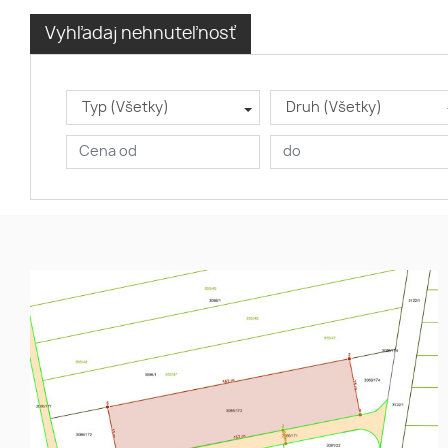
Vyhľadaj nehnuteľnosť
Typ (Všetky)
Druh (Všetky)
Investičný pozemok (5 306 m²)
INVESTIČNÝ
s vysokým potenciálom –
POZEMOK
Šarišské Bohdanovce
RÝCHLE
NAPOJENIE NA
DIALNICU
PREŠOV