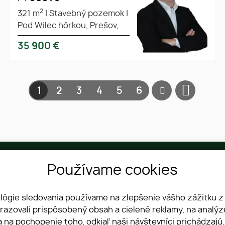
2
321 m
|
Stavebný pozemok
|
Pod Wilec hôrkou, Prešov,
35 900
€
1
2
3
4
5
6
Telefón
Používame cookies
+421 903 054 463
ológie sledovania používame na zlepšenie vášho zážitku z
brazovali prispôsobený obsah a cielené reklamy, na analý
a na pochopenie toho, odkiaľ naši návštevníci prichádzajú