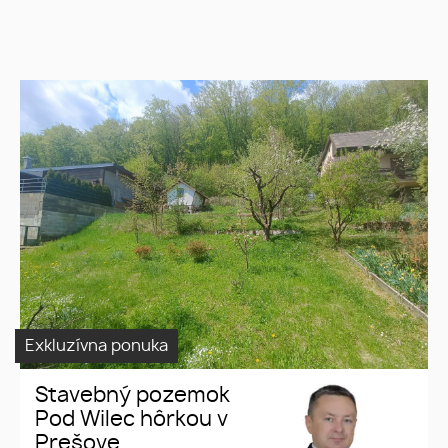
Stavebný pozemok Pod Wilec
Stavebný
hôrkou v Prešove
pozemok
Prešov
Pod Wilec hôrkou
Exkluzívna ponuka
Stavebný pozemok
Pod Wilec hôrkou v
Prešove