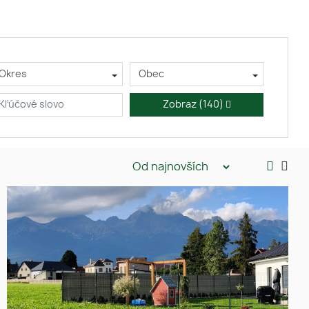
Okres
Obec
Zobraz
(140)
Ponúkame Vám exkluzívne na
predaj pozemok vhodný na
výstavbu rodinného domu v
obci Mengusovce s krásnym
výhľadom na Tatry.