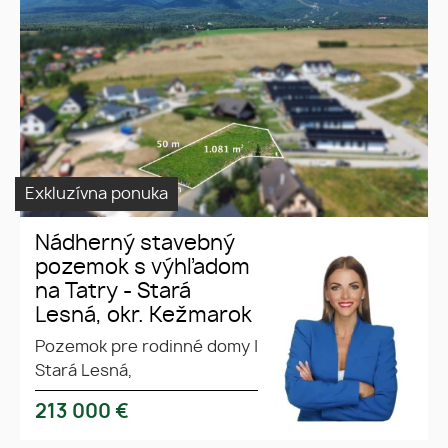
Lesná, okr. Kežmarok
na predaj
Exkluzívna ponuka
Nádherný stavebný
pozemok s výhľadom
na Tatry - Stará
Lesná, okr. Kežmarok
Pozemok pre rodinné domy
|
Stará Lesná,
213 000
€