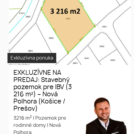
216 m²) – Nová Polhora (Košice
/ Prešov)
Exkluzívna ponuka
EXKLUZÍVNE NA
PREDAJ: Stavebný
pozemok pre IBV (3
216 m²) – Nová
Polhora (Košice /
Prešov)
2
3216 m
|
Pozemok pre
rodinné domy
|
Nová
Polhora,