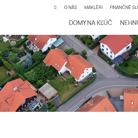
O NÁS
MAKLÉRI
FINANČNÉ S
DOMY NA KĽÚČ
NEHN