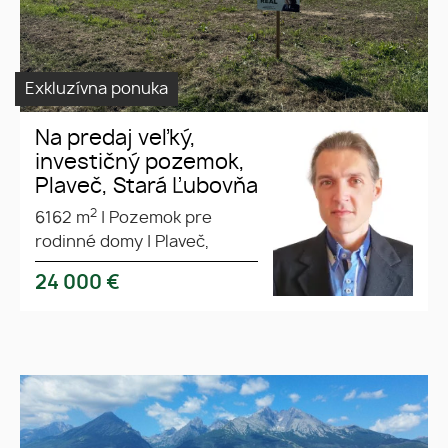
Exkluzívna ponuka
Na predaj veľký,
investičný pozemok,
Plaveč, Stará Ľubovňa
2
6162 m
|
Pozemok pre
rodinné domy
|
Plaveč,
24 000
€
Nádherný stavebný pozemok s
pozemok
výhľadom na Tatry - Stará
Vysoké Tatry