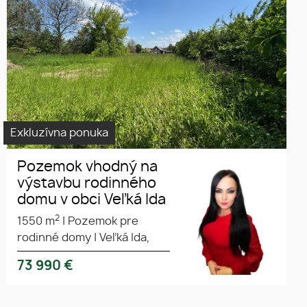
výstavbu rodinného domu v
obci Veľká Ida
Exkluzívna ponuka
Pozemok vhodný na
výstavbu rodinného
domu v obci Veľká Ida
2
1550 m
|
Pozemok pre
rodinné domy
|
Veľká Ida,
73 990
€