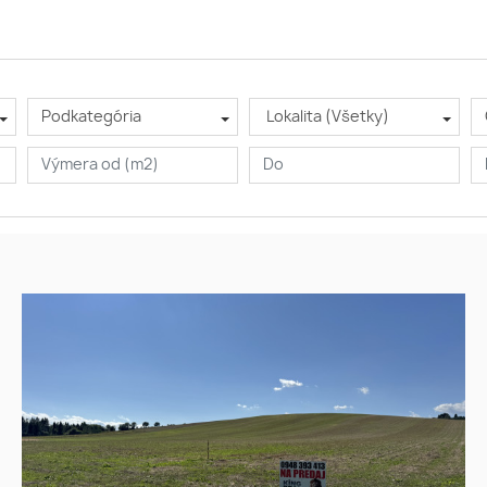
Podkategória
Lokalita (Všetky)
Na predaj veľký, investičný
Výhodná
pozemok, Plaveč, Stará
investícia
Ľubovňa
Výborná poloha
Blízko Starej
Ľubovne