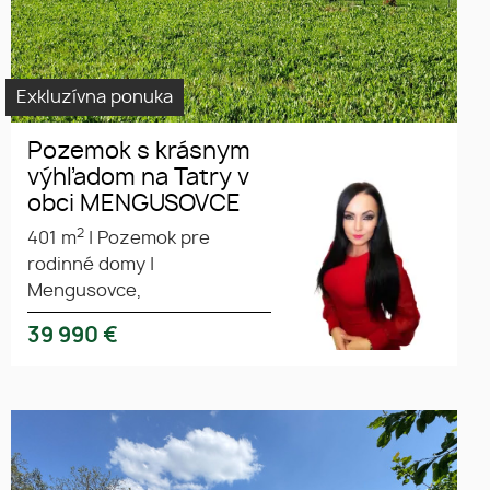
Exkluzívna ponuka
Pozemok s krásnym
výhľadom na Tatry v
obci MENGUSOVCE
2
401 m
|
Pozemok pre
rodinné domy
|
Mengusovce,
39 990
€
Ponúkame Vám exkluzívne na
predaj pozemok vhodný na