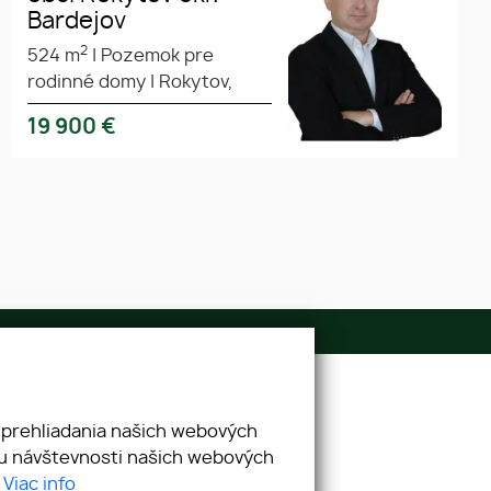
Bardejov
2
524 m
|
Pozemok pre
rodinné domy
|
Rokytov,
19 900
€
E-mail
info@kingreal.sk
 prehliadania našich webových
zu návštevnosti našich webových
.
Viac info