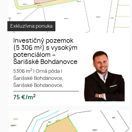
Exkluzívna ponuka
Investičný pozemok
(5 306 m²) s vysokým
potenciálom –
Šarišské Bohdanovce
2
5306 m
|
Orná pôda
|
Šarišské Bohdanovce,
Šarišské Bohdanovce,
2
75
€/m
EXKLUZÍVNE NA PREDAJ:
Stavebný pozemok pre IBV (3