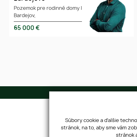
Pozemok pre rodinné domy
|
Bardejov,
65 000
€
Adresa
Zápotockého 1 Prešov 080 01
IČO: 46236023 DIČ: 2023301071
Súbory cookie a ďalšie techn
stránok, na to, aby sme vám zo
stránok 