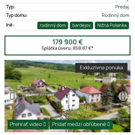
Typ:
Predaj
Typ domu:
Rodinný dom
Iné:
rodinný dom
bardejov
Nižná Polianka
179 900 €
Splátka úveru:
858.87 €
*
Exkluzívna ponuka
Prehrať video
Pridať medzi obľúbené