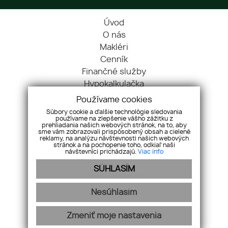
Úvod
O nás
Makléri
Cenník
Finančné služby
Hypokalkulačka
Blog
Používame cookies
Cookies
Súbory cookie a ďalšie technológie sledovania
používame na zlepšenie vášho zážitku z
Kontakt
prehliadania našich webových stránok, na to, aby
Nehnuteľnosti
sme vám zobrazovali prispôsobený obsah a cielené
reklamy, na analýzu návštevnosti našich webových
Referencie
stránok a na pochopenie toho, odkiaľ naši
návštevníci prichádzajú.
Viac info
Ochrana OÚ
SÚHLASÍM
Pravidlá súťaže
Pre maklérov
Nesúhlasím
Zmeniť moje nastavenia
webex.digital
-
REALVIA.sk