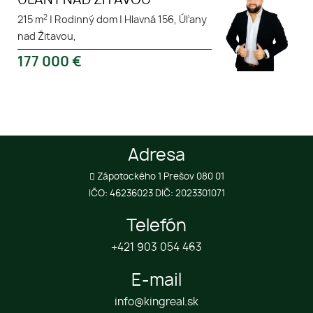
ÚĽANY NAD ŽITAVOU
2
215 m
|
Rodinný dom
|
Hlavná 156, Úľany
nad Žitavou,
177 000
€
Adresa
Zápotockého 1 Prešov 080 01
IČO: 46236023 DIČ: 2023301071
Telefón
+421 903 054 463
E-mail
info@kingreal.sk