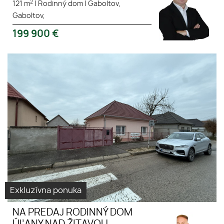
2
121 m
|
Rodinný dom
|
Gaboltov,
Gaboltov,
199 900
€
Exkluzívna ponuka
NA PREDAJ RODINNÝ DOM