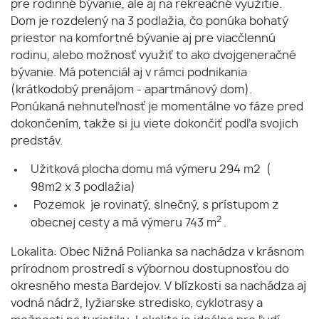
pre rodinné bývanie, ale aj na rekreačné využitie.
Dom je rozdelený na 3 podlažia, čo ponúka bohatý
priestor na komfortné bývanie aj pre viacčlennú
rodinu, alebo možnosť využiť to ako dvojgeneračné
bývanie. Má potenciál aj v rámci podnikania
(krátkodobý prenájom - apartmánový dom).
Ponúkaná nehnuteľnosť je momentálne vo fáze pred
dokončením, takže si ju viete dokončiť podľa svojich
predstáv.
Užitková plocha domu má výmeru 294 m2 (
98m2 x 3 podlažia)
Pozemok je rovinatý, slnečný, s prístupom z
2
obecnej cesty a má výmeru 743 m
.
Lokalita: Obec Nižná Polianka sa nachádza v krásnom
prírodnom prostredí s výbornou dostupnosťou do
okresného mesta Bardejov. V blízkosti sa nachádza aj
vodná nádrž, lyžiarske stredisko, cyklotrasy a