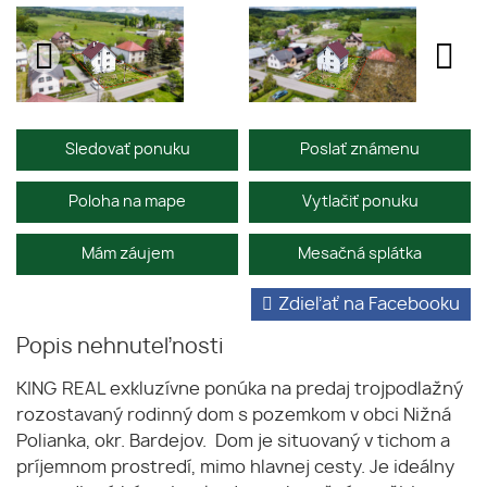
Sledovať ponuku
Poslať známenu
Poloha na mape
Vytlačiť ponuku
Mám záujem
Mesačná splátka
Zdieľať na Facebooku
Popis nehnuteľnosti
KING REAL exkluzívne ponúka na predaj trojpodlažný
rozostavaný rodinný dom s pozemkom v obci Nižná
Polianka, okr. Bardejov. Dom je situovaný v tichom a
príjemnom prostredí, mimo hlavnej cesty. Je ideálny