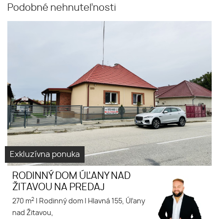
Podobné nehnuteľnosti
Exkluzívna ponuka
RODINNÝ DOM ÚĽANY NAD
ŽITAVOU NA PREDAJ
2
270 m
|
Rodinný dom
|
Hlavná 155, Úľany
nad Žitavou,