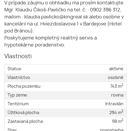
V prípade záujmu o obhliadku ma prosím kontaktujte
Mgr. Klaudiu Čikoš-Pavličko na tel. č. : 0902 396 312,
mailom : klaudia.pavlicko@kingreal.sk alebo osobne v
kancelárii na ul. Hviezdoslavova 1 v Bardejove (Hotel
pod Bránou).
Poskytujeme kompletný realitný servis a
hypotekárne poradenstvo.
Vlastnosti
Status:
aktívne
Vlastníctvo:
osobné
2
Plocha pozemku:
743 m
Typ zeme:
rovina
Teritórium:
Intravilán
2
Úžitková plocha:
294 m
2
Zastavaná plocha:
98 m
Stav:
novostavba