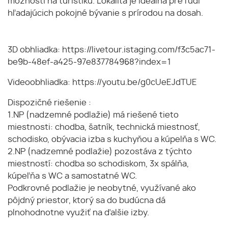
možnosti na turistiku. Lokalita je ideálna pre ľudí
hľadajúcich pokojné bývanie s prírodou na dosah.
3D obhliadka: https://livetour.istaging.com/f3c5ac71-
be9b-48ef-a425-97e837784968?index=1
Videoobhliadka: https://youtu.be/g0cUeEJdTUE
Dispozičné riešenie :
1.NP (nadzemné podlažie) má riešené tieto
miestnosti: chodba, šatník, technická miestnosť,
schodisko, obývacia izba s kuchyňou a kúpelňa s WC.
2.NP (nadzemné podlažie) pozostáva z týchto
miestností: chodba so schodiskom, 3x spálňa,
kúpeľňa s WC a samostatné WC.
Podkrovné podlažie je neobytné, využívané ako
pôjdný priestor, ktorý sa do budúcna dá
plnohodnotne využiť na ďalšie izby.