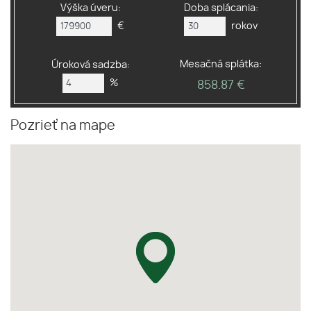
Výška úveru:
Doba splácania:
€
rokov
Mesačná splátka:
Úroková sadzba:
%
858.87 €
Pozrieť na mape