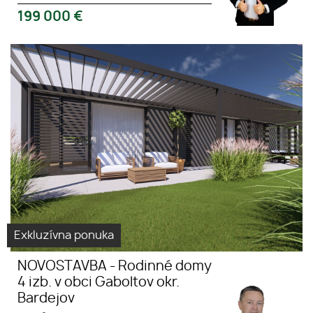
199 000
€
NOVOSTAVBA - Rodinné domy
Rodinný dom
4 izb. v obci Gaboltov okr.
Novostavba
Bardejov
Gaboltov
Exkluzívna ponuka
NOVOSTAVBA - Rodinné domy
4 izb. v obci Gaboltov okr.
Bardejov