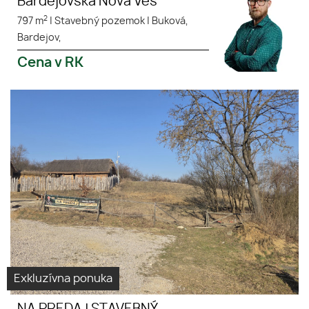
Bardejovská Nová Ves
2
797 m
|
Stavebný pozemok
|
Buková,
Bardejov,
Cena v RK
NA PREDAJ STAVEBNÝ
Virtuálna
KOMERČNÝ POZEMOK – VEĽKÝ
prehliadka
ŠARIŠ - PREŠOV
Exkluzívna ponuka