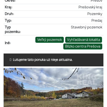
Okres:
Prešov
Kraj:
Prešovský kraj
Druh:
Pozemky
Typ:
Predaj
Typ
Stavebný pozemok
pozemku:
Veľký pozemok
Vyhľadávaná lokalita
Iné:
Blízko centra Prešova
Ľutujeme táto ponuka už nieje aktuálna.