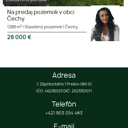
Na predaj pozemok v obci
Čechy.
2
1288 m
|
Stavebný pozemok
|
Čechy,
28 000
€
Adresa
Zápotockého 1 Prešov 080 01
IČO: 46236023 DIČ: 2023301071
Telefón
+421 903 054 463
E-mail