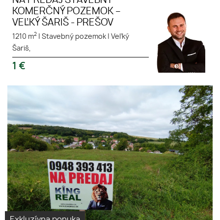
NA PREDAJ STAVEBNÝ
KOMERČNÝ POZEMOK –
VEĽKÝ ŠARIŠ - PREŠOV
2
1210 m
|
Stavebný pozemok
|
Veľký
Šariš,
1
€
Na predaj pozemok v obci
Čechy okres Nové Zámky –
1288 m², blízko termálov a
lyžovačky. Kľud, príroda a
výhľad!
Exkluzívna ponuka