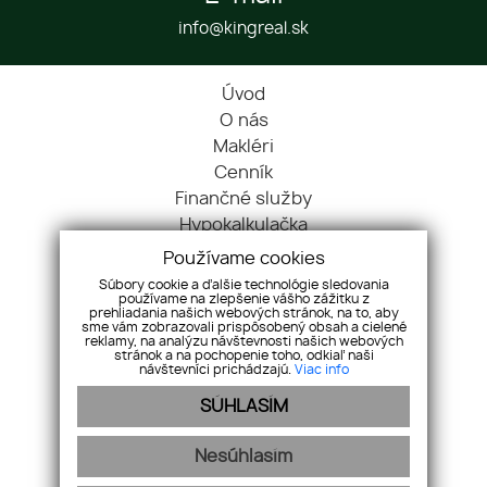
info@kingreal.sk
Úvod
O nás
Makléri
Cenník
Finančné služby
Hypokalkulačka
Blog
Používame cookies
Cookies
Súbory cookie a ďalšie technológie sledovania
používame na zlepšenie vášho zážitku z
Kontakt
prehliadania našich webových stránok, na to, aby
sme vám zobrazovali prispôsobený obsah a cielené
Nehnuteľnosti
reklamy, na analýzu návštevnosti našich webových
Referencie
stránok a na pochopenie toho, odkiaľ naši
návštevníci prichádzajú.
Viac info
Ochrana OÚ
SÚHLASÍM
Pravidlá súťaže
Pre maklérov
Nesúhlasím