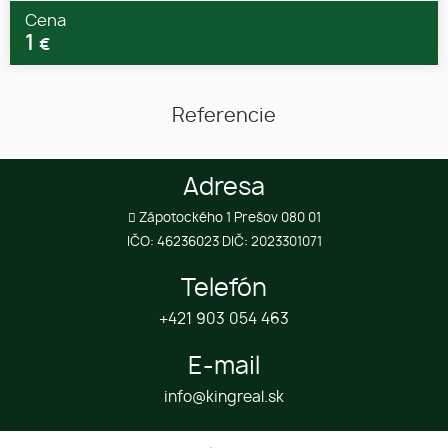
Cena
1
€
Referencie
Adresa
Zápotockého 1 Prešov 080 01
IČO: 46236023 DIČ: 2023301071
Telefón
+421 903 054 463
E-mail
info@kingreal.sk