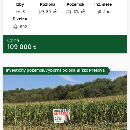
Izby
Rozloha
Pozemok
Inž. siete
2
2
3
80 m
174 m
áno
Pivnica
áno
Cena
109 000
€
Investičný pozemok,Výborná poloha,Blízko Prešova