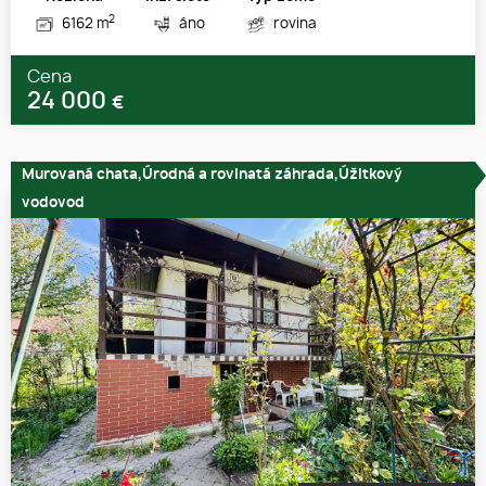
2
6162 m
áno
rovina
Cena
24 000
€
Murovaná chata,Úrodná a rovinatá záhrada,Úžitkový
vodovod