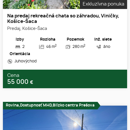
Exkluzívna ponuka
Na predaj rekreačná chata so záhradou, Viničky,
Košice-Šaca
Predaj, Košice-Šaca
Izby
Rozloha
Pozemok
Inž. siete
2
2
2
46 m
280 m
áno
Orientácia
Juhovýchod
Cena
55 000
€
Rovina,Dostupnosť MHD,Blízko centra Prešova