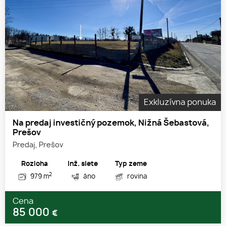
Exkluzívna ponuka
Na predaj investičný pozemok, Nižná Šebastová,
Prešov
Predaj, Prešov
Rozloha
Inž. siete
Typ zeme
2
979 m
áno
rovina
Cena
85 000
€