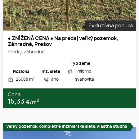
Exkluzívna ponuka
● ZNÍŽENÁ CENA ● Na predaj veľký pozemok,
Záhradné, Prešov
Predaj, Záhradné
Typ zeme
mierne
Rozloha
Inž. siete
2
26088 m
áno
svahovitá
Cena
15,33
2
€/m
Veľký pozemok,Kompletné inžinierske siete,Vlastná studňa