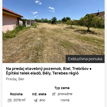
Exkluzívna ponuka
Na predaj stavebný pozemok, Biel, Trebišov ●
Építési telek eladó, Bély, Terebes régió
Predaj, Biel
Typ zeme
prevažne
Rozloha
Inž. siete
2
2078 m
áno
rovná