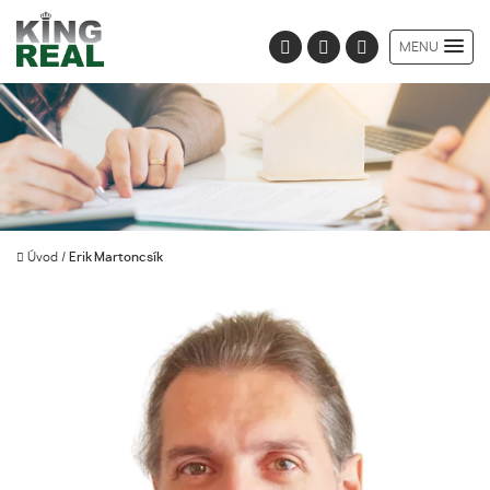
MENU
Úvod
/
Erik Martoncsík