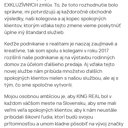
EXKLUZÍVNYCH zmlúv. To, že toto rozhodnutie bolo
správne, mi potvrdzujú aj každoročné obchodné
výsledky, naši kolegovia a aj kopec spokojných
klientov, ktorým vďaka tejto zmene vieme poskytnúť
úplne iný štandard služieb.
Keďže podnikanie s realitami je naozaj zaujímavé a
kreatívne, tak som spolu s kolegami v roku 2017
rozšírili naše podnikanie aj na výstavbu rodinných
domov za účelom ďalšieho predaja. Aj vďaka tejto
novej službe nám pribúda množstvo ďalších
spokojných klientov nielen s našou službou, ale aj s
tým, čo sme spoločne vytvorili.
Mojou osobnou ambíciou je, aby KING REAL bol v
každom väčšom meste na Slovensku, aby sme mali
veľmi veľa spokojných klientov, aby k nám neustále
pribúdali šikovní ľudia, ktorí budú svojou
prítomnosťou a umom kladne pôsobiť na vývoj značky