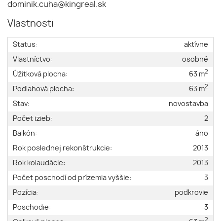
dominik.cuha@kingreal.sk
Vlastnosti
Status:
aktívne
Vlastníctvo:
osobné
2
Úžitková plocha:
63 m
2
Podlahová plocha:
63 m
Stav:
novostavba
Počet izieb:
2
Balkón:
áno
Rok poslednej rekonštrukcie:
2013
Rok kolaudácie:
2013
Počet poschodí od prízemia vyššie:
3
Pozícia:
podkrovie
Poschodie:
3
2