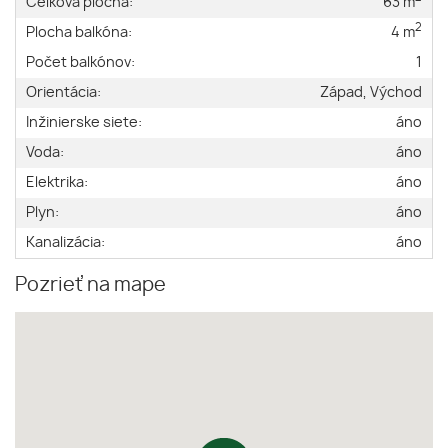
Celková plocha:
63 m
2
Plocha balkóna:
4 m
Počet balkónov:
1
Orientácia:
Západ, Východ
Inžinierske siete:
áno
Voda:
áno
Elektrika:
áno
Plyn:
áno
Kanalizácia:
áno
Pozrieť na mape