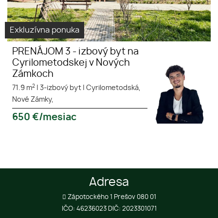
Exkluzívna ponuka
PRENÁJOM 3 - izbový byt na
Cyrilometodskej v Nových
Zámkoch
2
71.9 m
|
3-izbový byt
|
Cyrilometodská,
Nové Zámky,
650
€/mesiac
Adresa
Zápotockého 1 Prešov 080 01
IČO: 46236023 DIČ: 2023301071