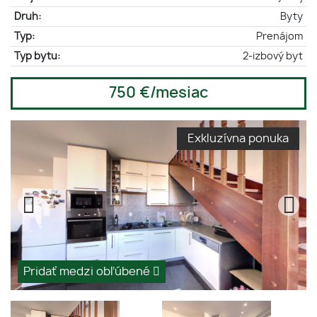
Druh:
Byty
Typ:
Prenájom
Typ bytu:
2-izbový byt
750 €/mesiac
Exkluzívna ponuka
Pridať medzi obľúbené