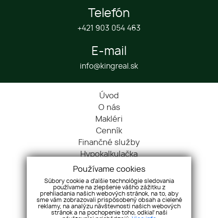
Telefón
+421 903 054 463
E-mail
info@kingreal.sk
Úvod
O nás
Makléri
Cenník
Finančné služby
Hypokalkulačka
Blog
Používame cookies
Cookies
Súbory cookie a ďalšie technológie sledovania
používame na zlepšenie vášho zážitku z
Kontakt
prehliadania našich webových stránok, na to, aby
Nehnuteľnosti
sme vám zobrazovali prispôsobený obsah a cielené
reklamy, na analýzu návštevnosti našich webových
Referencie
stránok a na pochopenie toho, odkiaľ naši