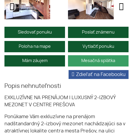
Sledovať ponuku
Poslať známenu
Poloha na mape
Vytlačiť ponuku
Mám záujem
Mesačná splátka
Zdieľať na Facebooku
Popis nehnuteľnosti
EXKLUZÍVNE NA PRENÁJOM | LUXUSNÝ 2-IZBOVÝ
MEZONET V CENTRE PREŠOVA
Ponúkame Vám exkluzívne na prenájom
nadštandardný 2-izbový mezonet nachádzajúci sa v
atraktívnej lokalite centra mesta Prešov, na ulici