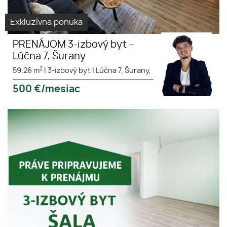
Exkluzívna ponuka
PRENÁJOM 3-izbový byt –
Lúčna 7, Šurany
2
59.26 m
|
3-izbový byt
|
Lúčna 7, Šurany,
500
€/mesiac