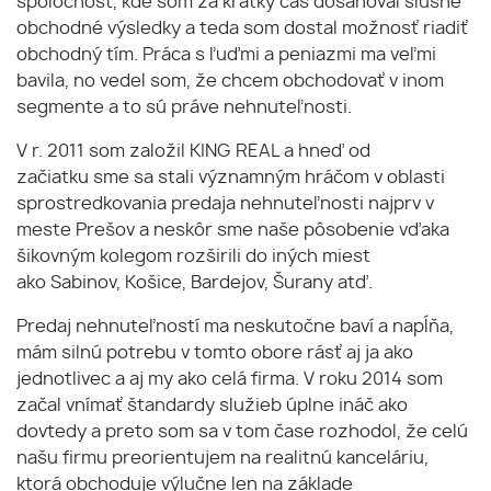
spoločnosť, kde som za krátky čas dosahoval slušné
obchodné výsledky a teda som dostal možnosť riadiť
obchodný tím. Práca s ľuďmi a peniazmi ma veľmi
bavila, no vedel som, že chcem obchodovať v inom
segmente a to sú práve nehnuteľnosti.
V r. 2011 som založil KING REAL a hneď od
začiatku sme sa stali významným hráčom v oblasti
sprostredkovania predaja nehnuteľnosti najprv v
meste Prešov a neskôr sme naše pôsobenie vďaka
šikovným kolegom rozširili do iných miest
ako Sabinov, Košice, Bardejov, Šurany atď.
Predaj nehnuteľností ma neskutočne baví a napĺňa,
mám silnú potrebu v tomto obore rásť aj ja ako
jednotlivec a aj my ako celá firma. V roku 2014 som
začal vnímať štandardy služieb úplne ináč ako
dovtedy a preto som sa v tom čase rozhodol, že celú
našu firmu preorientujem na realitnú kanceláriu,
ktorá obchoduje výlučne len na základe