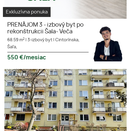
Exkluzívna ponuka
PRENÁJOM 3 - izbový byt po
rekonštrukcii Šala- Veča
2
68.59 m
|
3-izbový byt
|
Cintorínska,
Šaľa,
550
€/mesiac