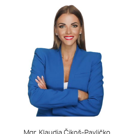
Mgr. Klaudia Čikoš-Pavličko