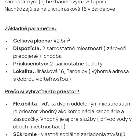
samostatným (aj bezbarierovým) vstupom.
Nachádzajú sa na ulici Jirásková 16 v Bardejove.
Základné parametre:
2
Celková plocha:
42,5m
Dispozícia:
2 samostatné miestnosti ( zároveň
prepojené ), chodba
Príslušenstvo:
2 samostatné toalety
Lokalita:
Jirásková 16, Bardejov ( výborná adresa
s dobrou viditeľnosťou )
Prečo si vybrať tento priestor?
Flexibilita
- vďaka dvom oddeleným miestnostiam
je priestor vhodný ako kombinácia kancelárie a
zasadačky. Vhodný je aj pre služby ( prívod vody v
oboch miestnostiach)
Súkromie
- vlastné sociálne zariadenia zvyšujú