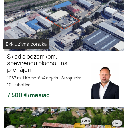
Exkluzívna ponuka
Sklad s pozemkom,
spevnenou plochou na
prenájom
2
1063 m
|
Komerčný objekt
|
Strojnicka
10, Ľubotice,
7 500
€/mesiac
NA PRENÁJOM - SKLADOVÉ
Skladové
PRIESTORY GIRALTOVCE pri
priestory
hlavnej ceste I/21