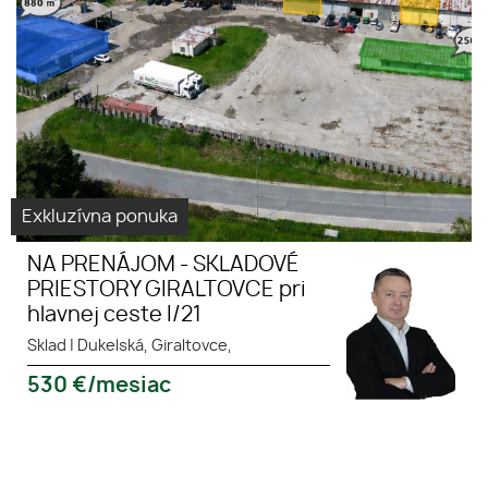
Giraltovce
Exkluzívna ponuka
NA PRENÁJOM - SKLADOVÉ
PRIESTORY GIRALTOVCE pri
hlavnej ceste I/21
Sklad
|
Dukelská, Giraltovce,
530
€/mesiac