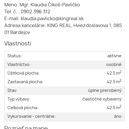
Meno: Mgr. Klaudia Čikoš-Pavličko
Tel. č. : 0902 396 312
E-mail: klaudia.pavlicko@kingreal.sk
Adresa kancelárie: KING REAL, Hviezdoslavova 1, 085
01 Bardejov
Vlastnosti
Status:
aktívne
Vlastníctvo:
osobné
2
Úžitková plocha:
42.5 m
2
Zastavaná plocha:
42.5 m
Stav:
úplne prerobený
Typ výbavy:
čiastočne vybavený
2
Celková plocha:
42.5 m
Vykurovanie - centrálne:
áno
Pozrieť na mape