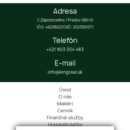
Adresa
Zápotockého 1 Prešov 080 01
IČO: 46236023 DIČ: 2023301071
Telefón
+421 903 054 463
E-mail
info@kingreal.sk
Úvod
O nás
Makléri
Cenník
Finančné služby
Hypokalkulačka