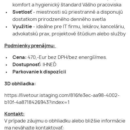
komfort a hygienický štandard Vášho pracoviska
Svetlosť
- miestnosti sú priestranné a disponujú
dostatkom prirodzeného denného svetla
Využitie
- ideálne pre IT firmu, lekárov, kanceláriu,
advokatskú prax, projektové štúdium alebo služby
Podmienky prenájmu:
Cena:
470,-Eur bez DPH/bez energií/mes.
Dostupnosť:
IHNEĎ
Parkovanie k dispozícii
3D obhliadka:
https://livetour.istaging.com/816fe3ec-aa98-4002-
b10f-4a8718426943?index=1
Kontakt:
V prípade záujmu o obhliadku alebo bližšie informácie
ma neváhajte kontaktovať: