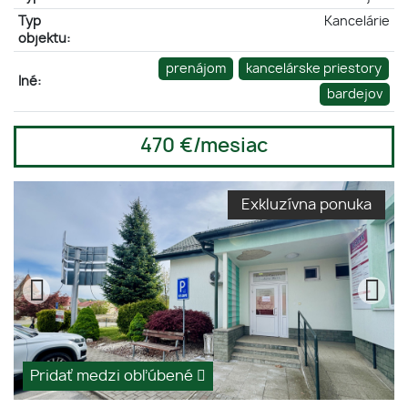
Typ
Kancelárie
objektu:
prenájom
kancelárske priestory
Iné:
bardejov
470 €/mesiac
Exkluzívna ponuka
Pridať medzi obľúbené