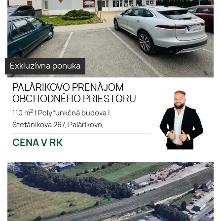
Exkluzívna ponuka
PALÁRIKOVO PRENÁJOM
OBCHODNÉHO PRIESTORU
2
110 m
|
Polyfunkčná budova
|
Štefánikova 267, Palárikovo,
CENA V RK
Sklad s pozemkom, spevnenou
Virtuálna
plochou na prenájom
prehliadka