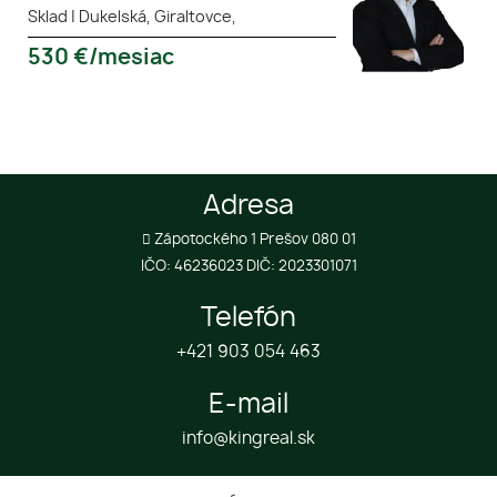
Sklad
|
Dukelská, Giraltovce,
530
€/mesiac
Adresa
Zápotockého 1 Prešov 080 01
IČO: 46236023 DIČ: 2023301071
Telefón
+421 903 054 463
E-mail
info@kingreal.sk