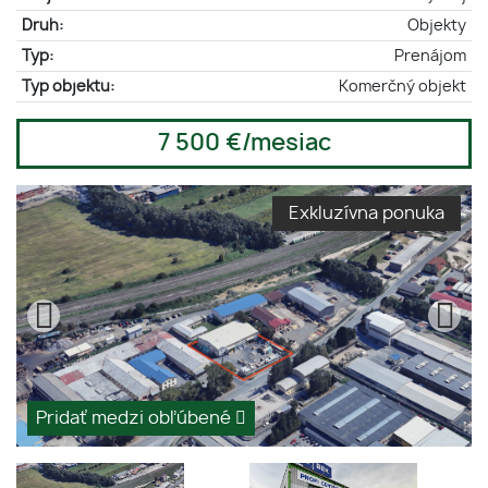
Druh:
Objekty
Typ:
Prenájom
Typ objektu:
Komerčný objekt
7 500 €/mesiac
Exkluzívna ponuka
Pridať medzi obľúbené