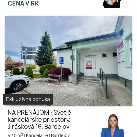
CENA V RK
NA PRENÁJOM : Svetlé
Virtuálna
kancelárske priestory,
prehliadka
Jirásková 16, Bardejov
prenájom
kancelárske
priestory
Exkluzívna ponuka
NA PRENÁJOM : Svetlé
kancelárske priestory,
Jirásková 16, Bardejov
2
42.5 m
|
Kancelárie
|
Bardejov,