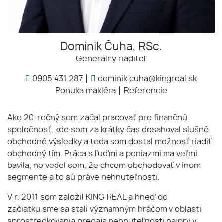
Dominik Čuha, RSc.
Generálny riaditeľ
0905 431 287
dominik.cuha@kingreal.sk
Ponuka makléra
Referencie
Ako 20-ročný som začal pracovať pre finančnú
spoločnosť, kde som za krátky čas dosahoval slušné
obchodné výsledky a teda som dostal možnosť riadiť
obchodný tím. Práca s ľuďmi a peniazmi ma veľmi
bavila, no vedel som, že chcem obchodovať v inom
segmente a to sú práve nehnuteľnosti.
V r. 2011 som založil KING REAL a hneď od
začiatku sme sa stali významným hráčom v oblasti
sprostredkovania predaja nehnuteľnosti najprv v