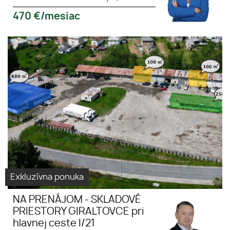
470
€/mesiac
NA PRENÁJOM - SKLADOVÉ
Skladové
PRIESTORY GIRALTOVCE pri
priestory
hlavnej ceste I/21
Giraltovce
Exkluzívna ponuka
NA PRENÁJOM - SKLADOVÉ
PRIESTORY GIRALTOVCE pri
hlavnej ceste I/21