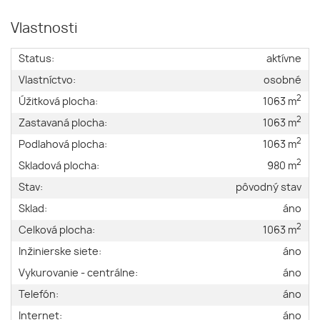
Vlastnosti
Status:
aktívne
Vlastníctvo:
osobné
2
Úžitková plocha:
1063 m
2
Zastavaná plocha:
1063 m
2
Podlahová plocha:
1063 m
2
Skladová plocha:
980 m
Stav:
pôvodný stav
Sklad:
áno
2
Celková plocha:
1063 m
Inžinierske siete:
áno
Vykurovanie - centrálne:
áno
Telefón:
áno
Internet:
áno