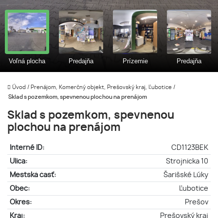
Úvod
/
Prenájom, Komerčný objekt, Prešovský kraj, Ľubotice
/
Sklad s pozemkom, spevnenou plochou na prenájom
Sklad s pozemkom, spevnenou
plochou na prenájom
Interné ID:
CD1123BEK
Ulica:
Strojnicka 10
Mestská časť:
Šarišské Lúky
Obec:
Ľubotice
Okres:
Prešov
Kraj:
Prešovský kraj