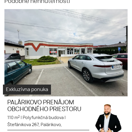
Podobné nehnuteľnosti
Exkluzívna ponuka
PALÁRIKOVO PRENÁJOM
OBCHODNÉHO PRIESTORU
2
110 m
|
Polyfunkčná budova
|
Štefánikova 267, Palárikovo,