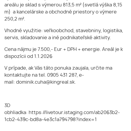
areálu je sklad s výmerou 813,5 m² (svetlá výška 8,15
m) a kancelárske a obchodné priestory o výmere
250,2 m².
Vhodné využitie: veľkoobchod, stavebniny, logistika,
servis, skladovanie a iné podnikateľské aktivity.
Cena nájmu je 7.500,- Eur + DPH + energie. Areál je k
dispozícii od 1.1.2026
V prípade, ak Vás táto ponuka zaujala, určite ma
kontaktujte na tel. 0905 431 287, e-
mail: dominik.cuha@kingreal.sk.
3D
obhliadka: https://livetour.istaging.com/ab2063b2-
1cb2-439c-bd8a-4e3c1a794798?index=1