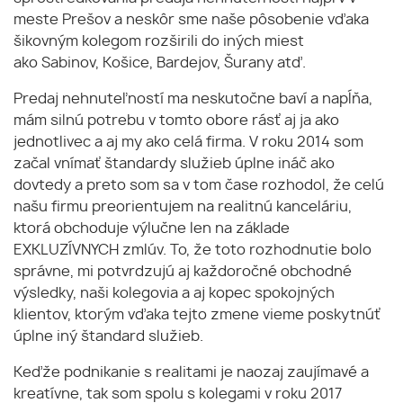
meste Prešov a neskôr sme naše pôsobenie vďaka
šikovným kolegom rozširili do iných miest
ako Sabinov, Košice, Bardejov, Šurany atď.
Predaj nehnuteľností ma neskutočne baví a napĺňa,
mám silnú potrebu v tomto obore rásť aj ja ako
jednotlivec a aj my ako celá firma. V roku 2014 som
začal vnímať štandardy služieb úplne ináč ako
dovtedy a preto som sa v tom čase rozhodol, že celú
našu firmu preorientujem na realitnú kanceláriu,
ktorá obchoduje výlučne len na základe
EXKLUZÍVNYCH zmlúv. To, že toto rozhodnutie bolo
správne, mi potvrdzujú aj každoročné obchodné
výsledky, naši kolegovia a aj kopec spokojných
klientov, ktorým vďaka tejto zmene vieme poskytnúť
úplne iný štandard služieb.
Keďže podnikanie s realitami je naozaj zaujímavé a
kreatívne, tak som spolu s kolegami v roku 2017