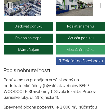
Sledovať ponuku
Poslať známenu
Poloha na mape
Vytlačiť ponuku
Mám záujem
Mesačná splátka
Zdieľať na Facebooku
Popis nehnuteľnosti
Ponúkame na prenájom areál vhodný na
podnikateľské účely (bývalé stavebniny BEK /
WOODCOTE Stavebniny ). Skvelá lokalita, Prešov,
Šarišské lúky, ul. Strojnícka 10.
Spevnená plocha pozemku je 2 000 m², súčasťou