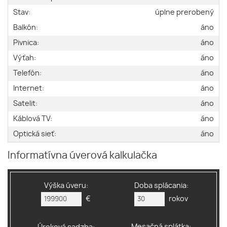
Stav:
úplne prerobený
Balkón:
áno
Pivnica:
áno
Výťah:
áno
Telefón:
áno
Internet:
áno
Satelit:
áno
Káblová TV:
áno
Optická sieť:
áno
Informatívna úverová kalkulačka
Výška úveru:
Doba splácania:
€
rokov
Mesačná splátka: