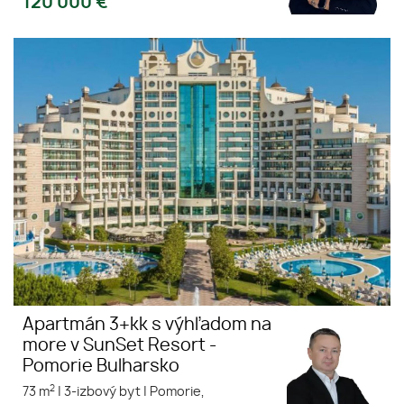
120 000
€
Apartmán 3+kk s výhľadom na
Pomorie
more v SunSet Resort -
Bulharsko
Pomorie Bulharsko
1. línia pri mori
Apartmán 3+kk s výhľadom na
more v SunSet Resort -
Pomorie Bulharsko
2
73 m
|
3-izbový byt
|
Pomorie,