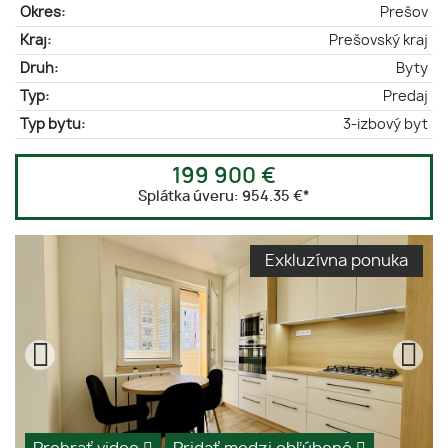
Okres:
Prešov
Kraj:
Prešovský kraj
Druh:
Byty
Typ:
Predaj
Typ bytu:
3-izbový byt
199 900 €
Splátka úveru:
954.35 €
*
Exkluzívna ponuka