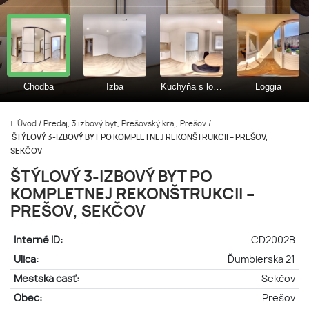
Úvod
/
Predaj, 3 izbový byt, Prešovský kraj, Prešov
/
ŠTÝLOVÝ 3-IZBOVÝ BYT PO KOMPLETNEJ REKONŠTRUKCII – PREŠOV,
SEKČOV
ŠTÝLOVÝ 3-IZBOVÝ BYT PO
KOMPLETNEJ REKONŠTRUKCII –
PREŠOV, SEKČOV
Interné ID:
CD2002B
Ulica:
Ďumbierska 21
Mestská časť:
Sekčov
Obec:
Prešov