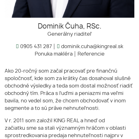
Dominik Čuha, RSc.
Generálny riaditeľ
0905 431 287
dominik.cuha@kingreal.sk
Ponuka makléra
Referencie
Ako 20-ročný som začal pracovať pre finančnú
spoločnosť, kde som za krátky čas dosahoval slušné
obchodné výsledky a teda som dostal možnosť riadiť
obchodný tím. Práca s ľuďmi a peniazmi ma veľmi
bavila, no vedel som, že chcem obchodovať v inom
segmente a to sú práve nehnuteľnosti.
V r. 2011 som založil KING REAL a hneď od
začiatku sme sa stali významným hráčom v oblasti
sprostredkovania predaja nehnuteľnosti najprv v