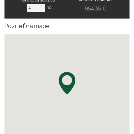
Úroková sadzba:
%
954.35 €
Pozrieť na mape