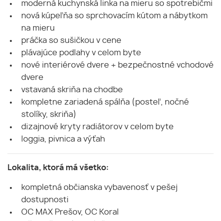
moderná kuchynská linka na mieru so spotrebičmi
nová kúpeľňa so sprchovacím kútom a nábytkom
na mieru
práčka so sušičkou v cene
plávajúce podlahy v celom byte
nové interiérové dvere + bezpečnostné vchodové
dvere
vstavaná skriňa na chodbe
kompletne zariadená spálňa (posteľ, nočné
stolíky, skriňa)
dizajnové kryty radiátorov v celom byte
loggia, pivnica a výťah
Lokalita, ktorá má všetko:
kompletná občianska vybavenosť v pešej
dostupnosti
OC MAX Prešov, OC Koral