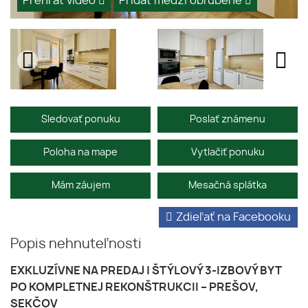
Prehrať video
Pridať medzi obľúbené
Sledovať ponuku
Poslať známenu
Poloha na mape
Vytlačiť ponuku
Mám záujem
Mesačná splátka
Zdieľať na Facebooku
Popis nehnuteľnosti
EXKLUZÍVNE NA PREDAJ | ŠTÝLOVÝ 3-IZBOVÝ BYT
PO KOMPLETNEJ REKONŠTRUKCII – PREŠOV,
SEKČOV