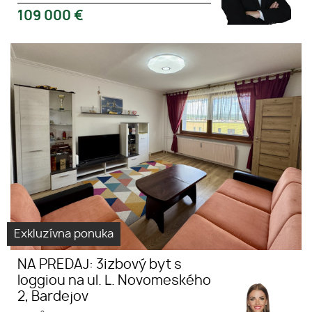
109 000
€
NA PREDAJ: 3izbový byt s
Virtuálna
loggiou na ul. L. Novomeského
prehliadka
2, Bardejov
predaj
3izbový byt
Exkluzívna ponuka
NA PREDAJ: 3izbový byt s
loggiou na ul. L. Novomeského
2, Bardejov