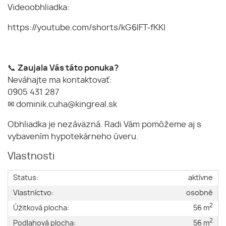
Videoobhliadka:
https://youtube.com/shorts/kG6lFT-fKKI
📞
Zaujala Vás táto ponuka?
Neváhajte ma kontaktovať:
0905 431 287
✉ dominik.cuha@kingreal.sk
Obhliadka je nezáväzná. Radi Vám pomôžeme aj s
vybavením hypotekárneho úveru.
Vlastnosti
Status:
aktívne
Vlastníctvo:
osobné
2
Úžitková plocha:
56 m
2
Podlahová plocha:
56 m