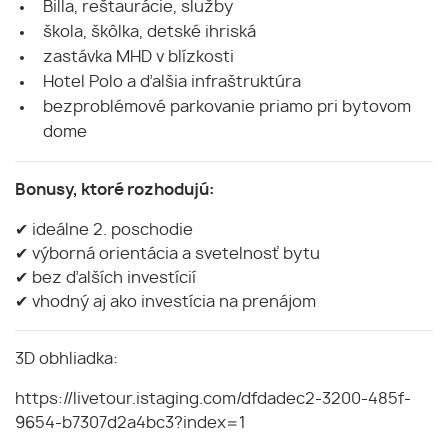
Billa, reštaurácie, služby
škola, škôlka, detské ihriská
zastávka MHD v blízkosti
Hotel Polo a ďalšia infraštruktúra
bezproblémové parkovanie priamo pri bytovom
dome
Bonusy, ktoré rozhodujú:
✔ ideálne 2. poschodie
✔ výborná orientácia a svetelnosť bytu
✔ bez ďalších investícií
✔ vhodný aj ako investícia na prenájom
3D obhliadka:
https://livetour.istaging.com/dfdadec2-3200-485f-
9654-b7307d2a4bc3?index=1