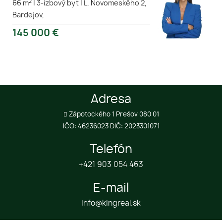
2
66 m
|
3-izbový byt
|
L. Novomeského 2,
Bardejov,
145 000
€
Adresa
Zápotockého 1 Prešov 080 01
IČO: 46236023 DIČ: 2023301071
Telefón
+421 903 054 463
E-mail
info@kingreal.sk