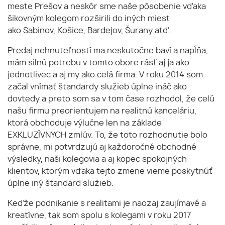
meste Prešov a neskôr sme naše pôsobenie vďaka
šikovným kolegom rozširili do iných miest
ako Sabinov, Košice, Bardejov, Šurany atď.
Predaj nehnuteľností ma neskutočne baví a napĺňa,
mám silnú potrebu v tomto obore rásť aj ja ako
jednotlivec a aj my ako celá firma. V roku 2014 som
začal vnímať štandardy služieb úplne ináč ako
dovtedy a preto som sa v tom čase rozhodol, že celú
našu firmu preorientujem na realitnú kanceláriu,
ktorá obchoduje výlučne len na základe
EXKLUZÍVNYCH zmlúv. To, že toto rozhodnutie bolo
správne, mi potvrdzujú aj každoročné obchodné
výsledky, naši kolegovia a aj kopec spokojných
klientov, ktorým vďaka tejto zmene vieme poskytnúť
úplne iný štandard služieb.
Keďže podnikanie s realitami je naozaj zaujímavé a
kreatívne, tak som spolu s kolegami v roku 2017