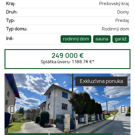
Kraj:
Prešovský kraj
Druh:
Domy
Typ:
Predaj
Typ domu:
Rodinný dom
Iné:
rodinný dom
sauna
garáž
249 000 €
Splátka úveru:
1 188.76 €
*
Exkluzívna ponuka