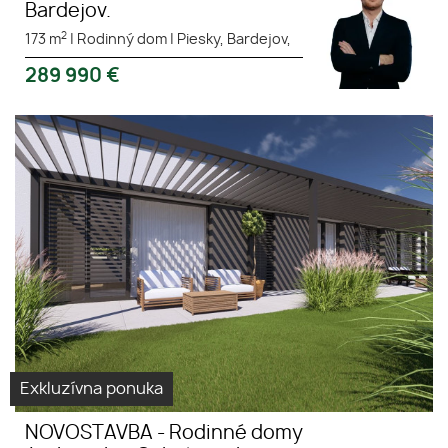
Bardejov.
2
173 m
|
Rodinný dom
|
Piesky, Bardejov,
289 990
€
NOVOSTAVBA - Rodinné domy
Rodinný dom
4 izb. v obci Gaboltov okr.
Novostavba
Bardejov
Gaboltov
Exkluzívna ponuka
NOVOSTAVBA - Rodinné domy