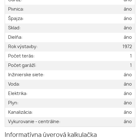
Pivnica:
áno
Špajza:
áno
Sklad:
áno
Dielňa:
áno
Rok výstavby:
1972
Počet terás:
1
Počet garáží:
1
Inžinierske siete:
áno
Voda:
áno
Elektrika:
áno
Plyn:
áno
Kanalizácia:
áno
Vykurovanie - centrálne:
áno
Informatívna úverová kalkulačka