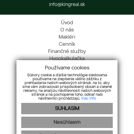
info@kingreal.sk
Úvod
O nás
Makléri
Cenník
Finančné služby
Hypokalkulačka
Blog
Používame cookies
Cookies
Súbory cookie a ďalšie technológie sledovania
používame na zlepšenie vášho zážitku z
Kontakt
prehliadania našich webových stránok, na to, aby
Nehnuteľnosti
sme vám zobrazovali prispôsobený obsah a cielené
reklamy, na analýzu návštevnosti našich webových
Referencie
stránok a na pochopenie toho, odkiaľ naši
návštevníci prichádzajú.
Viac info
Ochrana OÚ
SÚHLASÍM
Pravidlá súťaže
Pre maklérov
Nesúhlasím