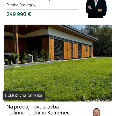
Piesky, Bardejov,
249 990
€
Exkluzívne ponúkame na predaj
6 nádherných
nízkoenergergetických
novostavieb rodinných
drevodomov.
Exkluzívna ponuka
Na predaj novostavba
rodinného domu Kamenec -