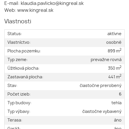
E-mail: klaudia.pavlicko@kingreal.sk
Web: www.kingreal.sk
Vlastnosti
Status:
aktívne
Vlastníctvo:
osobné
2
Plocha pozemku:
899 m
Typ zeme:
prevažne rovná
2
Úžitková plocha:
350 m
2
Zastavaná plocha:
441 m
Stav:
čiastočne prerobený
Počet izieb:
6
Typ budovy:
tehla
Typ výbavy:
čiastočne vybavený
Terasa:
áno
Garáž:
áno