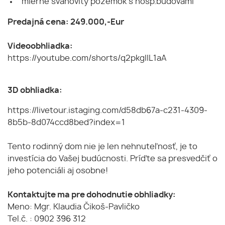
mierne svahovitý pozemok s hosp.budovami
Predajná cena: 249.000,-Eur
Videoobhliadka:
https://youtube.com/shorts/q2pkgIIL1aA
3D obhliadka:
https://livetour.istaging.com/d58db67a-c231-4309-
8b5b-8d074ccd8bed?index=1
Tento rodinný dom nie je len nehnuteľnosť, je to
investícia do Vašej budúcnosti. Príďte sa presvedčiť o
jeho potenciáli aj osobne!
Kontaktujte ma pre dohodnutie obhliadky:
Meno: Mgr. Klaudia Čikoš-Pavličko
Tel.č. : 0902 396 312