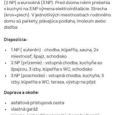
(2.NP) a eurookná (3.NP). Pred dvoma rokmi prebehla
v kuchyni na 3.NP výmena elektroinštalácie. Strecha
(krov+plech). V jednotlivých miestnostiach rodinného
domu sú parkety, plávajúca podlaha, linoleum alebo
dlažba.
Dispozícia:
1.NP ( suterén) : chodba, kúpeľňa, sauna, 2x
miestnosť, špajz, schodisko
2.NP (prízemie) : vstupná chodba, kuchyňa so
špajzou, 3 izby, kúpeľňa s WC, schodisko
3.NP (poschodie) : vstupná chodba, kuchyňa, 3
izby, kúpeľňa s WC, terasa, výstup na pôjd.
Doprava a okolie:
asfaltová prístupová cesta
vlastná garáž