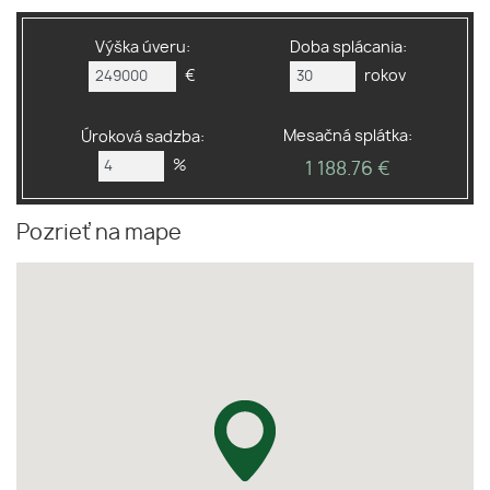
Výška úveru:
Doba splácania:
€
rokov
Mesačná splátka:
Úroková sadzba:
%
1 188.76 €
Pozrieť na mape