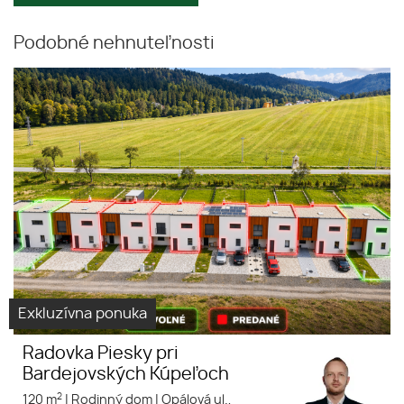
Podobné nehnuteľnosti
Rodinné domy v radovej
Virtuálna
zástavbe v Bardejove, MČ Dlhá
prehliadka
lúka
Exkluzívna ponuka
Radovka Piesky pri
Bardejovských Kúpeľoch
2
120 m
|
Rodinný dom
|
Opálová ul.,