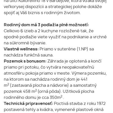
na ulici Kukorelliho 18 v Bardejove, ktorá vďaka svojej
veľkorysej dispozícii a strategickej polohe dokáže
spojiť aj Váš biznis s rodinným životom.
Rodinný dom má 3 podlažia plné možností:
Celkovo 6 izieb a 2 kuchyne rozložené tak, že
spodné podlažie viete využiť na podnikanie a vrchné
na súkromné bývanie.
Vlastné wellness:
Priamo v suteréne (1.NP) sa
nachádza funkčná sauna.
Pozemok s bonusom:
Záhrada je oplotená a končí
priamo pri potoku, čo vytvára neopakovateľnú
atmosféru pokoja priamo v meste. Výmera pozemku,
na ktorom sa nachádza rodinný dom je 441
2
m
(zastavaná plocha a nádvorie) a samostatný
2
pozemok 458 m
(orná pôda). Užitková plocha
2
rodinného domu je cca 350m
.
Technická pripravenosť:
Poctivá stavba z roku 1972
postavená tehly a kvádra, vymenené plastové okná