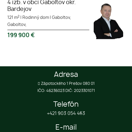
4 izb. v obci Gaboltov okr.
Bardejov
2
121 m
|
Rodinný dom
|
Gaboltov,
Gaboltov,
199 900
€
Adresa
Zápotockého 1 Prešov 080 01
IČO: 46236023 DIČ: 2023301071
Telefón
+421 903 054 463
E-mail