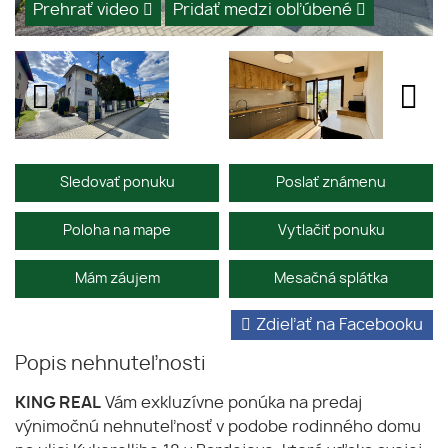
Prehrať video
Pridať medzi obľúbené
Sledovať ponuku
Poslať známenu
Poloha na mape
Vytlačiť ponuku
Mám záujem
Mesačná splátka
Zdieľať na Facebooku
Popis nehnuteľnosti
KING REAL
Vám exkluzívne ponúka na predaj
výnimočnú nehnuteľnosť v podobe rodinného domu