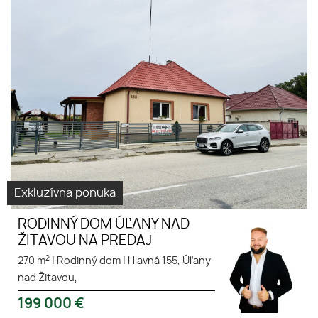
Exkluzívna ponuka
RODINNÝ DOM ÚĽANY NAD
ŽITAVOU NA PREDAJ
2
270 m
|
Rodinný dom
|
Hlavná 155, Úľany
nad Žitavou,
199 000
€