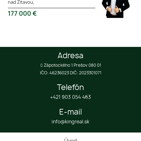
nad Žitavou,
177 000
€
Adresa
Zápotockého 1 Prešov 080 01
IČO: 46236023 DIČ: 2023301071
Telefón
+421 903 054 463
E-mail
info@kingreal.sk