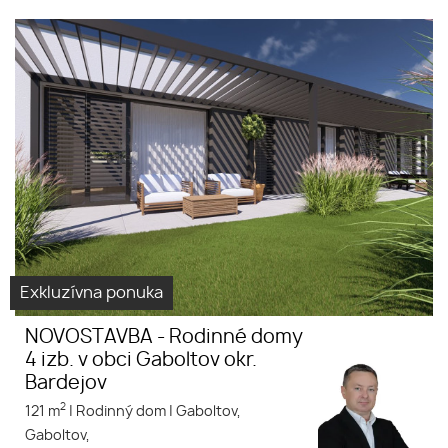
NOVOSTAVBA - Rodinné domy
Rodinný dom
4 izb. v obci Gaboltov okr.
Novostavba
Bardejov
Gaboltov
Exkluzívna ponuka
NOVOSTAVBA - Rodinné domy
4 izb. v obci Gaboltov okr.
Bardejov
2
121 m
|
Rodinný dom
|
Gaboltov,
Gaboltov,