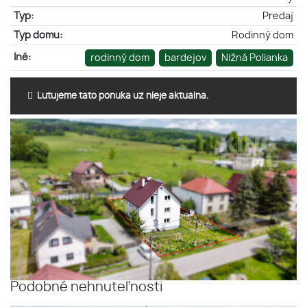
Typ:
Predaj
Typ domu:
Rodinný dom
Iné:
rodinný dom
bardejov
Nižná Polianka
Ľutujeme táto ponuka už nieje aktuálna.
Podobné nehnuteľnosti