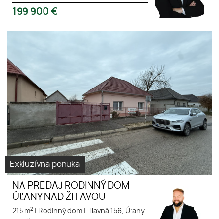
199 900
€
Exkluzívna ponuka
NA PREDAJ RODINNÝ DOM
ÚĽANY NAD ŽITAVOU
2
215 m
|
Rodinný dom
|
Hlavná 156, Úľany