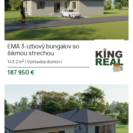
EMA 3-izbový bungalov so
šikmou strechou
2
143.2 m
|
Výstavba domov
|
187 950
€
KATKA