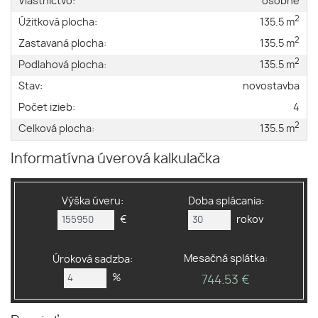
Vlastníctvo:
osobné
2
Úžitková plocha:
135.5 m
2
Zastavaná plocha:
135.5 m
2
Podlahová plocha:
135.5 m
Stav:
novostavba
Počet izieb:
4
2
Celková plocha:
135.5 m
Informatívna úverová kalkulačka
Výška úveru:
Doba splácania:
€
rokov
Mesačná splátka:
Úroková sadzba:
%
744.53 €