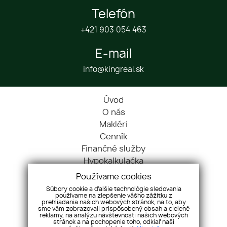
Telefón
+421 903 054 463
E-mail
info@kingreal.sk
Úvod
O nás
Makléri
Cenník
Finančné služby
Hypokalkulačka
Blog
Používame cookies
Cookies
Súbory cookie a ďalšie technológie sledovania
používame na zlepšenie vášho zážitku z
Kontakt
prehliadania našich webových stránok, na to, aby
Nehnuteľnosti
sme vám zobrazovali prispôsobený obsah a cielené
reklamy, na analýzu návštevnosti našich webových
Referencie
stránok a na pochopenie toho, odkiaľ naši