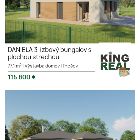
DANIELA 3-izbový bungalov s
plochou strechou
2
77.1 m
|
Výstavba domov
|
Prešov,
115 800
€
EMA