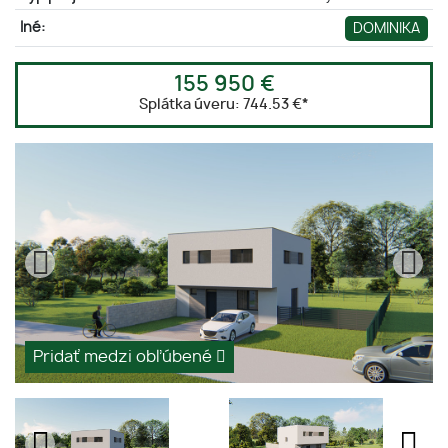
Iné:
DOMINIKA
155 950 €
Splátka úveru:
744.53 €
*
Pridať medzi obľúbené