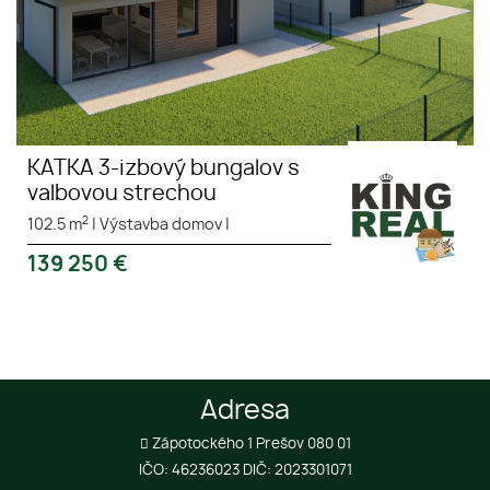
KATKA 3-izbový bungalov s
valbovou strechou
2
102.5 m
|
Výstavba domov
|
139 250
€
Adresa
Zápotockého 1 Prešov 080 01
IČO: 46236023 DIČ: 2023301071