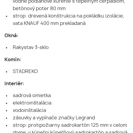
vodné podlahové kúrenie s tepelným čerpadlom,
betónový poter 80 mm
strop: drevená konštrukcia na pokládku izolácie,
vata KNAUF 400 mm prekladaná
Okná:
Rakystav 3-sklo
Komín:
STADREKO
Interiér:
sadrová omietka
elektroinštalácia
vodoinštalácia
zásuvky a vypínače značky Legrand
strop: protipožiarny sadrokartón 125 mm v celom
dome, v kúpeľni kúpeľňový sadrokartón a sadrová