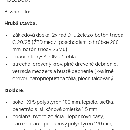
HOLODOM.
Bližšie info:
Hrubá stavba:
základová doska: 2x rad D.T., železo, betón trieda
C 20/25 (ŽBD medzi poschodiami o hrúbke 200
mm, betón triedy 25/30)
nosné steny: YTONG / tehla
strecha: drevený krov, plné drevené debnenie,
vetracia medzera a husté debnenie (kvalitné
drevo), paropriepustná fólia, plech falcovaný
Izolácie:
sokel: XPS polystyrén 100 mm, lepidlo, sieťka,
penetrácia, silikónová omietka 1,5 mm
podlaha: hydroizolácia - lepenkové pásy,
parozábrana, podlahový polystyrén 120 mm,