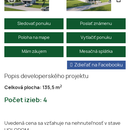
Sledovať ponuku
Poslať známenu
Poloha na mape
Vytlačiť ponuku
Mám záujem
Mesačná splátka
Zdieľať na Facebooku
Popis developerského projektu
2
Celková plocha: 135,5 m
Počet izieb: 4
Uvedená cena sa vzťahuje na nehnuteľnosť v stave