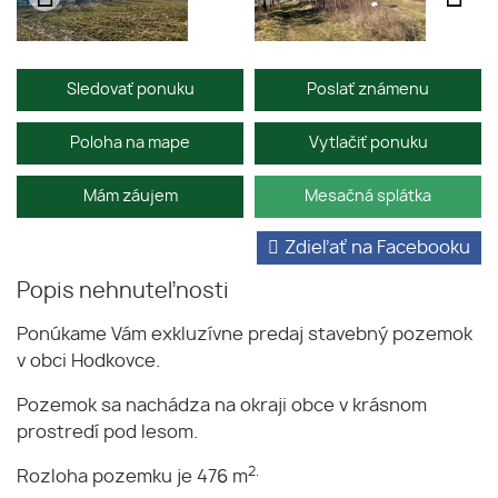
Sledovať ponuku
Poslať známenu
Poloha na mape
Vytlačiť ponuku
Mám záujem
Mesačná splátka
Zdieľať na Facebooku
Popis nehnuteľnosti
Ponúkame Vám exkluzívne predaj stavebný pozemok
v obci Hodkovce.
Pozemok sa nachádza na okraji obce v krásnom
prostredí pod lesom.
2.
Rozloha pozemku je 476 m