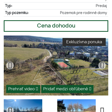
Typ:
Predaj
Typ pozemku:
Pozemok pre rodinné domy
Cena dohodou
Exkluzívna ponuka
Prehrať video
Pridať medzi obľúbené