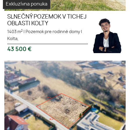
Exkluzívna ponuka
SLNEČNÝ POZEMOK V TICHEJ
OBLASTI KOLTY
2
1403 m
|
Pozemok pre rodinné domy
|
Kolta,
43 500
€
Stavebný pozemok Kanaš s
Virtuálna
asfaltovou cestou na predaj.
prehliadka