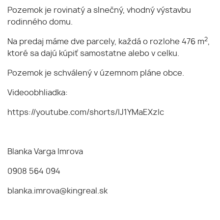
Pozemok je rovinatý a slnečný, vhodný výstavbu
rodinného domu.
2
Na predaj máme dve parcely, každá o rozlohe 476 m
,
ktoré sa dajú kúpiť samostatne alebo v celku.
Pozemok je schválený v územnom pláne obce.
Videoobhliadka:
https://youtube.com/shorts/IJ1YMaEXzIc
Blanka Varga Imrova
0908 564 094
blanka.imrova@kingreal.sk