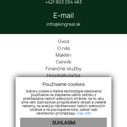
+421 903 054 463
E-mail
info@kingreal.sk
Úvod
O nás
Makléri
Cenník
Finančné služby
Hypokalkulačka
Blog
Používame cookies
Cookies
Súbory cookie a ďalšie technológie sledovania
používame na zlepšenie vášho zážitku z
Kontakt
prehliadania našich webových stránok, na to, aby
Nehnuteľnosti
sme vám zobrazovali prispôsobený obsah a cielené
reklamy, na analýzu návštevnosti našich webových
Referencie
stránok a na pochopenie toho, odkiaľ naši
návštevníci prichádzajú.
Viac info
Ochrana OÚ
SÚHLASÍM
Pravidlá súťaže