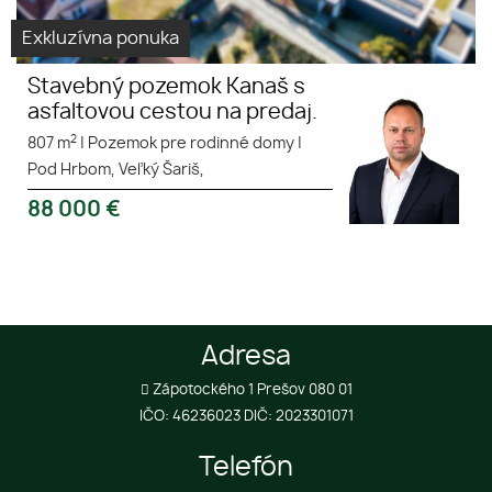
Exkluzívna ponuka
Stavebný pozemok Kanaš s
asfaltovou cestou na predaj.
2
807 m
|
Pozemok pre rodinné domy
|
Pod Hrbom, Veľký Šariš,
88 000
€
Adresa
Zápotockého 1 Prešov 080 01
IČO: 46236023 DIČ: 2023301071
Telefón