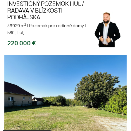
INVESTIČNÝ POZEMOK HUL /
RADAVA V BLÍZKOSTI
PODHÁJSKA
2
39929 m
|
Pozemok pre rodinné domy
|
580, Hul,
220 000
€
Tichá oblasť