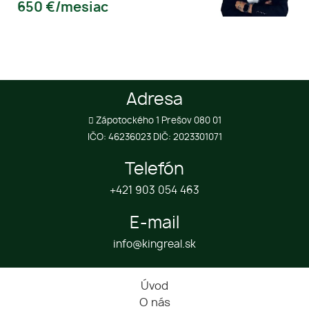
650
€/mesiac
Adresa
Zápotockého 1 Prešov 080 01
IČO: 46236023 DIČ: 2023301071
Telefón
+421 903 054 463
E-mail
info@kingreal.sk
Úvod
O nás