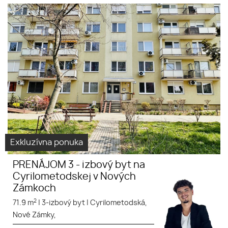
Exkluzívna ponuka
PRENÁJOM 3 - izbový byt na
Cyrilometodskej v Nových
Zámkoch
2
71.9 m
|
3-izbový byt
|
Cyrilometodská,
Nové Zámky,