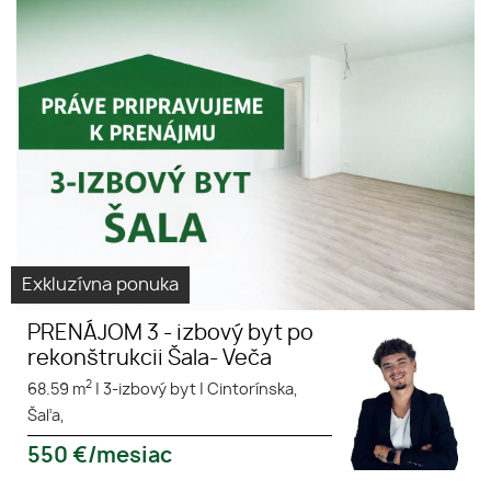
Exkluzívna ponuka
PRENÁJOM 3 - izbový byt po
rekonštrukcii Šala- Veča
2
68.59 m
|
3-izbový byt
|
Cintorínska,
Šaľa,
550
€/mesiac