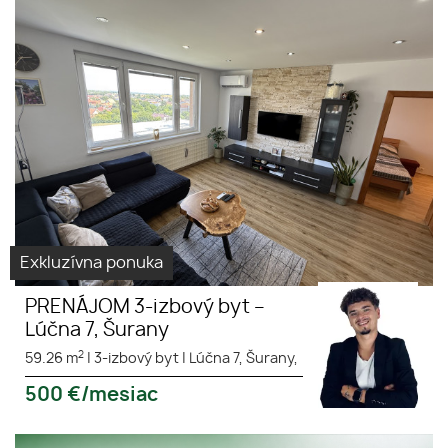
Exkluzívna ponuka
PRENÁJOM 3-izbový byt –
Lúčna 7, Šurany
2
59.26 m
|
3-izbový byt
|
Lúčna 7, Šurany,
500
€/mesiac