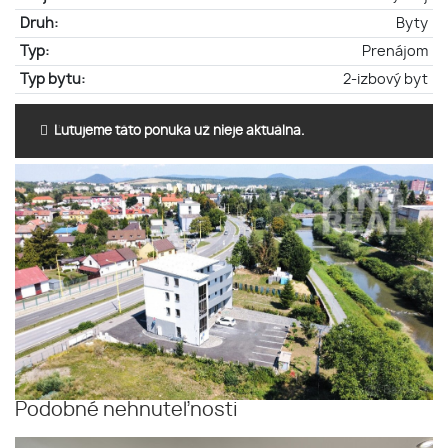
Druh:
Byty
Typ:
Prenájom
Typ bytu:
2-izbový byt
Ľutujeme táto ponuka už nieje aktuálna.
Podobné nehnuteľnosti