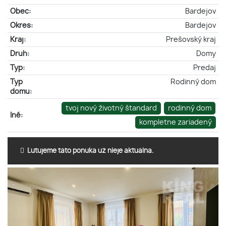
Obec:
Bardejov
Okres:
Bardejov
Kraj:
Prešovský kraj
Druh:
Domy
Typ:
Predaj
Typ
Rodinný dom
domu:
tvoj nový životný štandard
rodinný dom
Iné:
kompletne zariadený
Ľutujeme táto ponuka už nieje aktuálna.