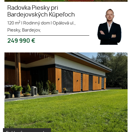
Radovka Piesky pri
Bardejovských Kúpeľoch
2
120 m
|
Rodinný dom
|
Opálová ul.,
Piesky, Bardejov,
249 990
€
Exkluzívne ponúkame na predaj
6 nádherných
nízkoenergergetických
novostavieb rodinných
drevodomov.