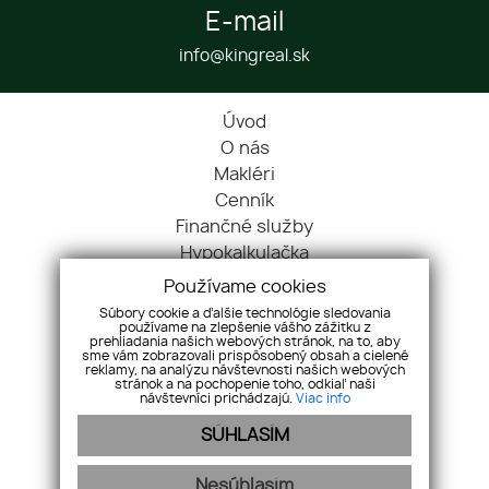
E-mail
info@kingreal.sk
Úvod
O nás
Makléri
Cenník
Finančné služby
Hypokalkulačka
Blog
Používame cookies
Cookies
Súbory cookie a ďalšie technológie sledovania
používame na zlepšenie vášho zážitku z
Kontakt
prehliadania našich webových stránok, na to, aby
sme vám zobrazovali prispôsobený obsah a cielené
Nehnuteľnosti
reklamy, na analýzu návštevnosti našich webových
Referencie
stránok a na pochopenie toho, odkiaľ naši
návštevníci prichádzajú.
Viac info
Ochrana OÚ
SÚHLASÍM
Pravidlá súťaže
Pre maklérov
Nesúhlasím