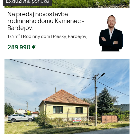
Exkluzívna ponuka
Na predaj novostavba
rodinného domu Kamenec -
Bardejov.
2
173 m
|
Rodinný dom
|
Piesky, Bardejov,
289 990
€