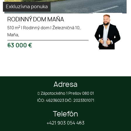
Exkluzívna ponuka
RODINNÝ DOM MAŇA
2
510 m
|
Rodinný dom
|
Železničná 10,
Maňa,
63 000
€
Adresa
Zápotockého 1 Prešov 080 01
IČO: 46236023 DIČ: 2023301071
Telefón
+421 903 054 463