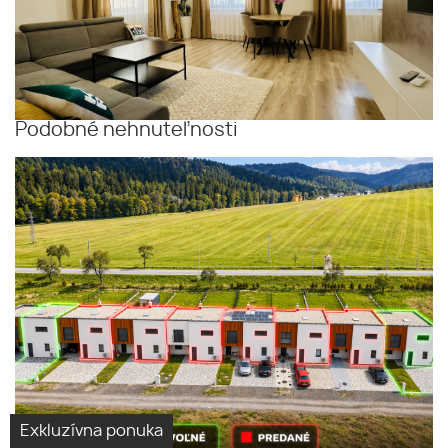
Podobné nehnuteľnosti
Rodinné domy v radovej
Virtuálna
zástavbe v Bardejove, MČ Dlhá
prehliadka
lúka
Exkluzívna ponuka