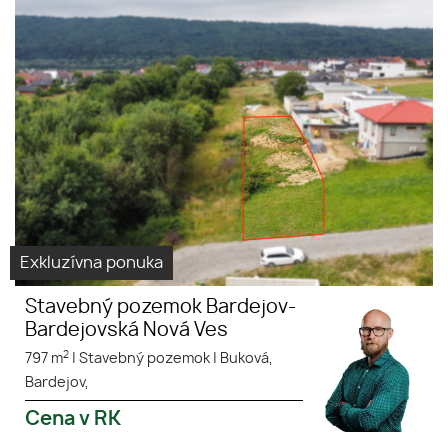
Exkluzívna ponuka
Stavebný pozemok Bardejov-
Bardejovská Nová Ves
2
797 m
|
Stavebný pozemok
|
Buková,
Bardejov,
Cena v RK