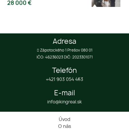
28 000
€
Adresa
Zápotockého 1 Prešov 080 01
IČO: 46236023 DIČ: 2023301071
Telefón
+421 903 054 463
E-mail
info@kingreal.sk
Úvod
O nás