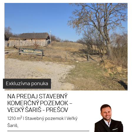
NA PREDAJ STAVEBNÝ
Virtuálna
KOMERČNÝ POZEMOK – VEĽKÝ
prehliadka
ŠARIŠ - PREŠOV
Exkluzívna ponuka
NA PREDAJ STAVEBNÝ
KOMERČNÝ POZEMOK –
VEĽKÝ ŠARIŠ - PREŠOV
2
1210 m
|
Stavebný pozemok
|
Veľký
Šariš,