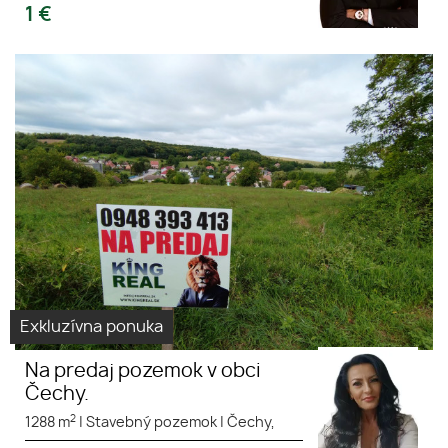
1
€
Na predaj pozemok v obci
Čechy okres Nové Zámky –
1288 m², blízko termálov a
lyžovačky. Kľud, príroda a
výhľad!
Exkluzívna ponuka
Na predaj pozemok v obci
Čechy.
2
1288 m
|
Stavebný pozemok
|
Čechy,