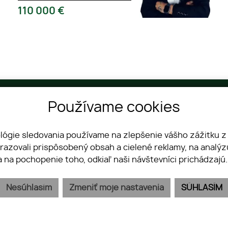
110 000
€
Telefón
Používame cookies
+421 903 054 463
ológie sledovania používame na zlepšenie vášho zážitku z
brazovali prispôsobený obsah a cielené reklamy, na analý
a na pochopenie toho, odkiaľ naši návštevníci prichádzajú
Kontakt
Ochrana OÚ
Nesúhlasím
Zmeniť moje nastavenia
SÚHLASÍM
Nehnuteľnosti
Pravidlá súťaže
Referencie
Pre maklérov