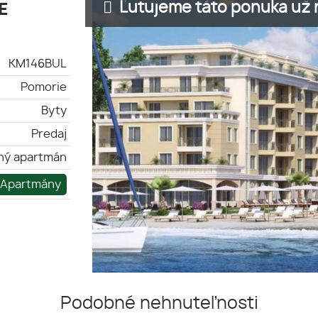
Ľutujeme táto ponuka už n
E
KM146BUL
Pomorie
Byty
Predaj
ný apartmán
Apartmány
Podobné nehnuteľnosti