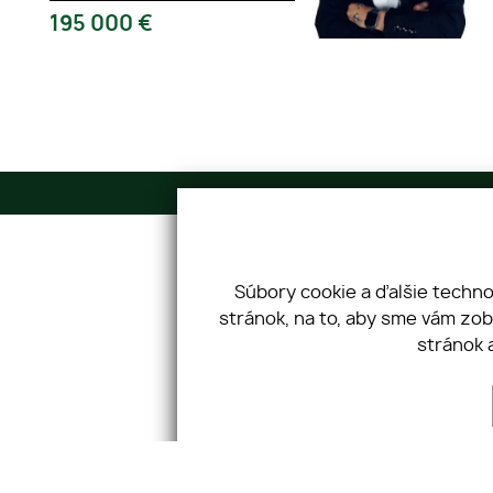
195 000
€
Adresa
Zápotockého 1 Prešov 080 01
IČO: 46236023 DIČ: 2023301071
Súbory cookie a ďalšie techn
stránok, na to, aby sme vám zo
stránok 
Úvod
Finančné služby
O nás
Hypokalkulačka
Makléri
Blog
Cenník
Cookies