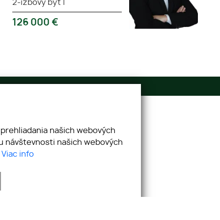
2-izbový byt
|
126 000
€
E-mail
info@kingreal.sk
 prehliadania našich webových
zu návštevnosti našich webových
.
Viac info
webex.digital
-
REALVIA.sk