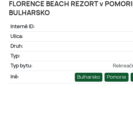
FLORENCE BEACH REZORT v POMORI
BULHARSKO
Interné ID:
Ulica:
Druh:
Typ:
Typ bytu:
Rekreač
Iné:
Bulharsko
Pomorie