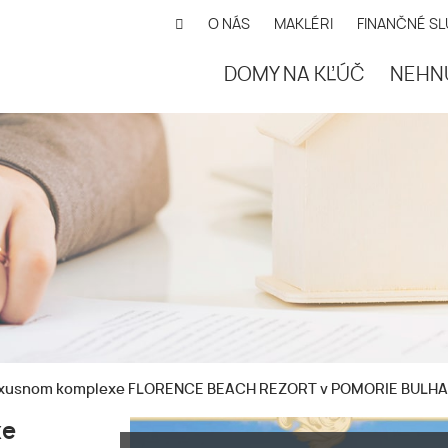
O NÁS
MAKLÉRI
FINANČNÉ S
DOMY NA KĽÚČ
NEHN
 v luxusnom komplexe FLORENCE BEACH REZORT v POMORIE BULH
xe