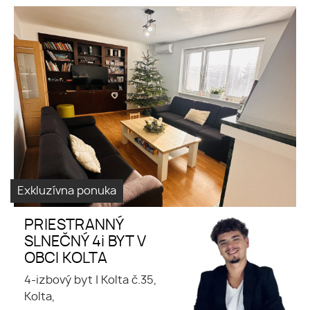
veľkometrážny
byt
slnečný
Exkluzívna ponuka
PRIESTRANNÝ
SLNEČNÝ 4i BYT V
OBCI KOLTA
4-izbový byt
|
Kolta č.35,
Kolta,