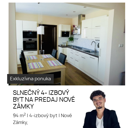
Exkluzívna ponuka
SLNEČNÝ 4- IZBOVÝ
BYT NA PREDAJ NOVÉ
ZÁMKY
2
94 m
|
4-izbový byt
|
Nové
Zámky,