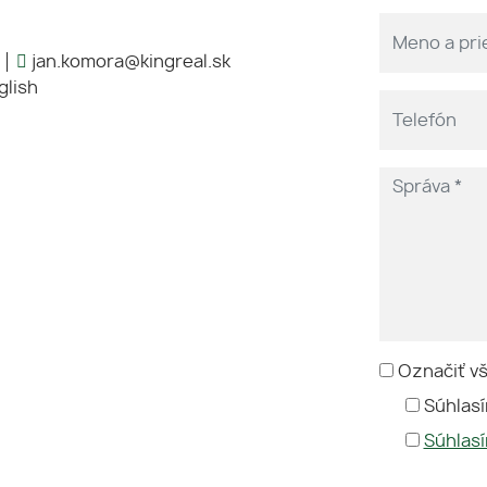
jan.komora@kingreal.sk
glish
Označiť v
Súhlasí
Súhlas