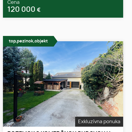
Cena
120 000
€
top,pezinok,objekt
Exkluzívna ponuka