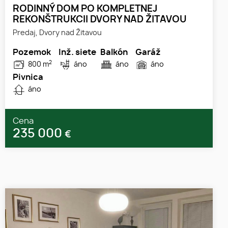
RODINNÝ DOM PO KOMPLETNEJ
REKONŠTRUKCII DVORY NAD ŽITAVOU
Predaj, Dvory nad Žitavou
Pozemok
Inž. siete
Balkón
Garáž
2
800 m
áno
áno
áno
Pivnica
áno
Cena
235 000
€