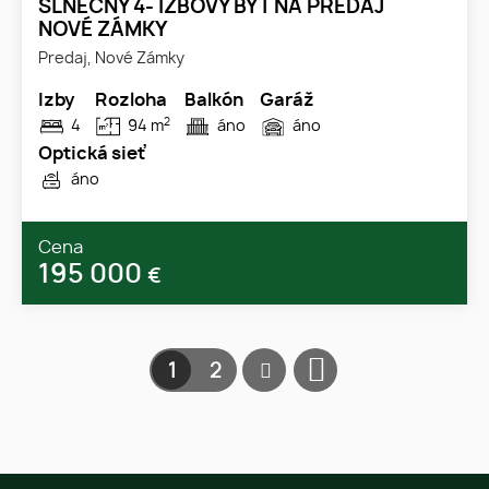
SLNEČNÝ 4- IZBOVÝ BYT NA PREDAJ
NOVÉ ZÁMKY
Predaj, Nové Zámky
Izby
Rozloha
Balkón
Garáž
2
4
94 m
áno
áno
Optická sieť
áno
Cena
195 000
€
1
2