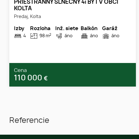
PRIESTRANNÝ SLNEČNÝ 4i BYT V OBCI
KOLTA
Predaj, Kolta
Izby
Rozloha
Inž. siete
Balkón
Garáž
2
4
98 m
áno
áno
áno
Cena
110 000
€
Referencie