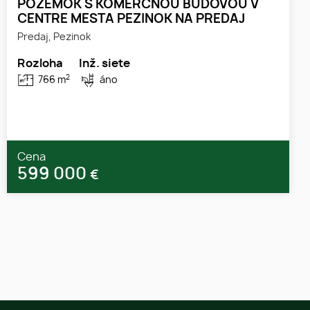
POZEMOK S KOMERČNOU BUDOVOU V
CENTRE MESTA PEZINOK NA PREDAJ
Predaj, Pezinok
Rozloha
Inž. siete
2
766 m
áno
Cena
599 000
€