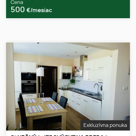
Cena
500
€/mesiac
Exkluzívna ponuka