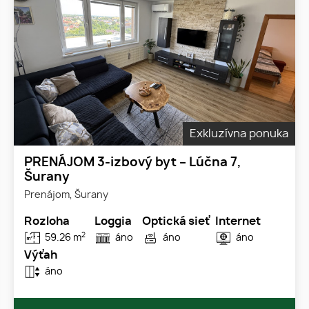
Exkluzívna ponuka
PRENÁJOM 3-izbový byt – Lúčna 7,
Šurany
Prenájom, Šurany
Rozloha
Loggia
Optická sieť
Internet
2
59.26 m
áno
áno
áno
Výťah
áno