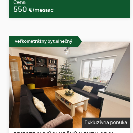
Cena
550
€/mesiac
veľkometrážny byt,slnečný
Exkluzívna ponuka