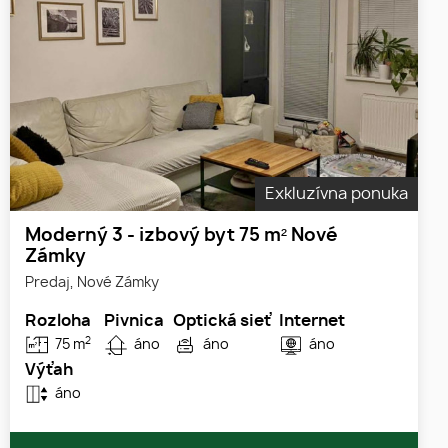
Exkluzívna ponuka
Moderný 3 - izbový byt 75 m² Nové
Zámky
Predaj, Nové Zámky
Rozloha
Pivnica
Optická sieť
Internet
2
75 m
áno
áno
áno
Výťah
áno