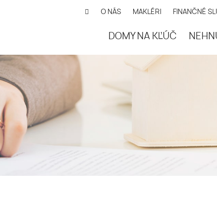
O NÁS
MAKLÉRI
FINANČNÉ S
DOMY NA KĽÚČ
NEHN