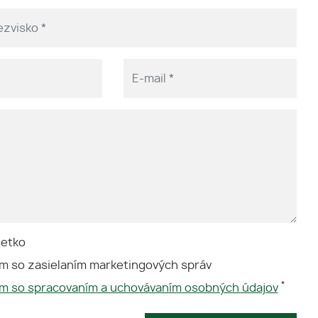
šetko
m so zasielaním marketingových správ
*
ím so spracovaním a uchovávaním osobných údajov