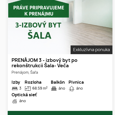
Exkluzívna ponuka
PRENÁJOM 3 - izbový byt po
rekonštrukcii Šala- Veča
Prenájom, Šaľa
Izby
Rozloha
Balkón
Pivnica
2
3
68.59 m
áno
áno
Optická sieť
áno