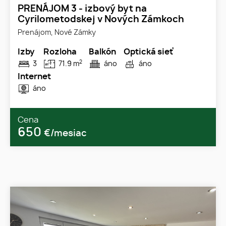
PRENÁJOM 3 - izbový byt na
Cyrilometodskej v Nových Zámkoch
Prenájom, Nové Zámky
Izby
Rozloha
Balkón
Optická sieť
2
3
71.9 m
áno
áno
Internet
áno
Cena
650
€/mesiac