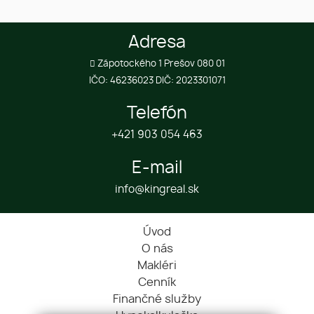
Adresa
Zápotockého 1 Prešov 080 01
IČO: 46236023 DIČ: 2023301071
Telefón
+421 903 054 463
E-mail
info@kingreal.sk
Úvod
O nás
Makléri
Cenník
Finančné služby