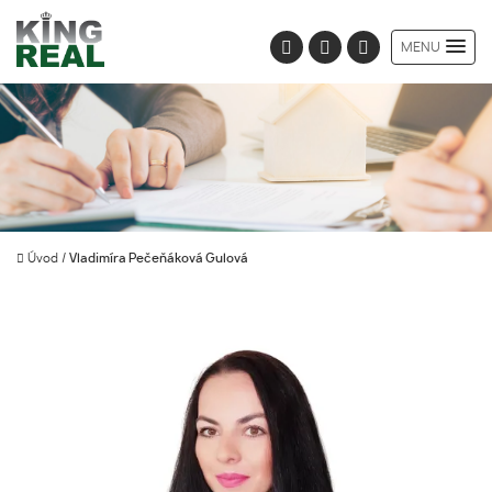
MENU
Úvod
/
Vladimíra Pečeňáková Gulová