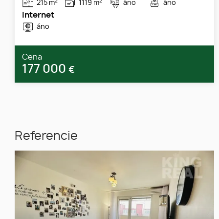
2
2
215 m
1119 m
áno
áno
Internet
áno
Cena
177 000
€
Referencie