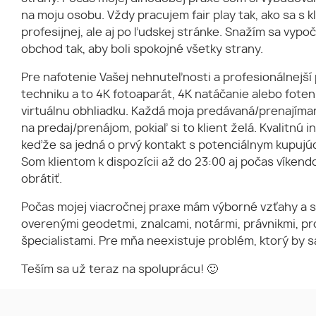
na moju osobu. Vždy pracujem fair play tak, ako sa s
profesijnej, ale aj po ľudskej stránke. Snažím sa vypo
obchod tak, aby boli spokojné všetky strany.
Pre nafotenie Vašej nehnuteľnosti a profesionálnejší
techniku a to 4K fotoaparát, 4K natáčanie alebo foten
virtuálnu obhliadku. Každá moja predávaná/prenajím
na predaj/prenájom, pokiaľ si to klient želá. Kvalitnú 
keďže sa jedná o prvý kontakt s potenciálnym kupujú
Som klientom k dispozícii až do 23:00 aj počas víken
obrátiť.
Počas mojej viacročnej praxe mám výborné vzťahy a 
overenými geodetmi, znalcami, notármi, právnikmi, p
špecialistami. Pre mňa neexistuje problém, ktorý by sa
Teším sa už teraz na spoluprácu! 🙂