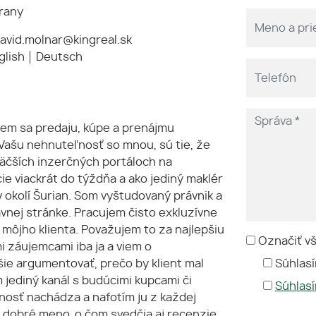
rany
avid.molnar@kingreal.sk
glish
Deutsch
em sa predaju, kúpe a prenájmu
 Vašu nehnuteľnosť so mnou, sú tie, že
äčších inzerčných portáloch na
ie viackrát do týždňa a ako jediný maklér
 okolí Šurian. Som vyštudovaný právnik a
vnej stránke. Pracujem čisto exkluzívne
môjho klienta. Považujem to za najlepšiu
Označiť v
 záujemcami iba ja a viem o
ie argumentovať, prečo by klient mal
Súhlasí
 jediný kanál s budúcimi kupcami či
Súhlas
ľnosť nachádza a nafotím ju z každej
l dobré meno, o čom svedčia aj recenzie