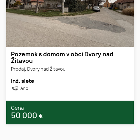
Pozemok s domom v obci Dvory nad
Žitavou
Predaj, Dvory nad Žitavou
Inž. siete
áno
Cena
50 000
€