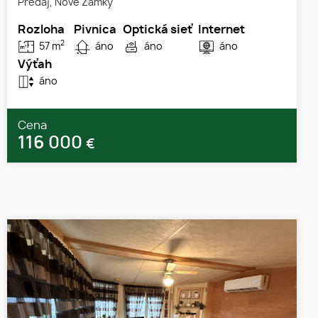
Predaj, Nové Zámky
Rozloha
Pivnica
Optická sieť
Internet
2
57 m
áno
áno
áno
Výťah
áno
Cena
116 000
€