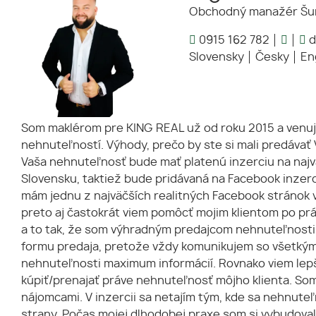
Obchodný manažér Šu
0915 162 782
d
Slovensky
Česky
En
Som maklérom pre KING REAL už od roku 2015 a venuj
nehnuteľností. Výhody, prečo by ste si mali predávať
Vaša nehnuteľnosť bude mať platenú inzerciu na najv
Slovensku, taktiež bude pridávaná na Facebook inzerc
mám jednu z najväčších realitných Facebook stránok v
preto aj častokrát viem pomôcť mojim klientom po prá
a to tak, že som výhradným predajcom nehnuteľnosti 
formu predaja, pretože vždy komunikujem so všetkými
nehnuteľnosti maximum informácií. Rovnako viem lepš
kúpiť/prenajať práve nehnuteľnosť môjho klienta. Som
nájomcami. V inzercii sa netajím tým, kde sa nehnute
strany. Počas mojej dlhodobej praxe som si vybudova