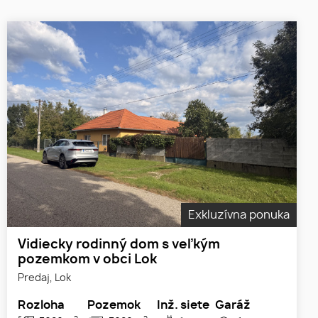
Exkluzívna ponuka
Vidiecky rodinný dom s veľkým
pozemkom v obci Lok
Predaj, Lok
Rozloha
Pozemok
Inž. siete
Garáž