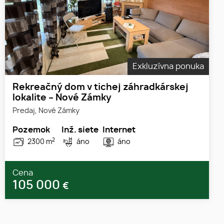
Exkluzívna ponuka
Rekreačný dom v tichej záhradkárskej
lokalite – Nové Zámky
Predaj, Nové Zámky
Pozemok
Inž. siete
Internet
2
2300 m
áno
áno
Cena
105 000
€