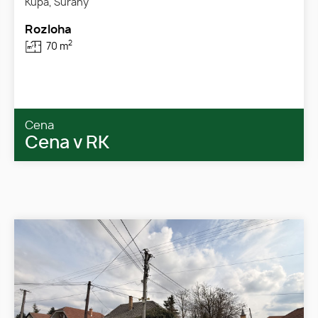
Kúpa, Šurany
Rozloha
2
70 m
Cena
Cena v RK