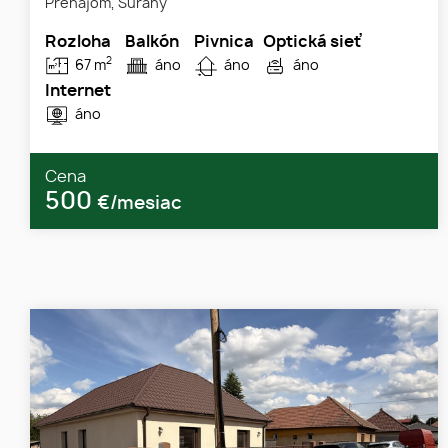
Prenájom, Šurany
Rozloha
Balkón
Pivnica
Optická sieť
2
67 m
áno
áno
áno
Internet
áno
Cena
500
€/mesiac