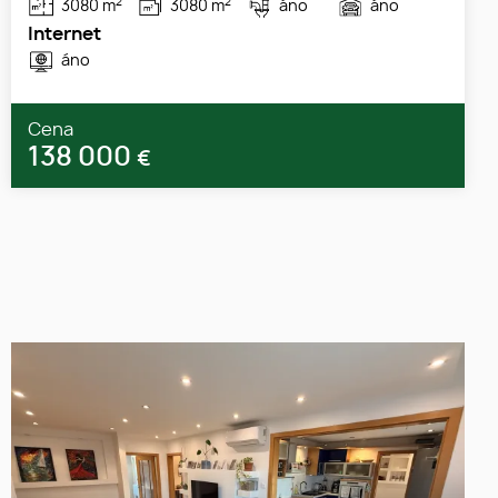
2
2
3080 m
3080 m
áno
áno
Internet
áno
Cena
138 000
€