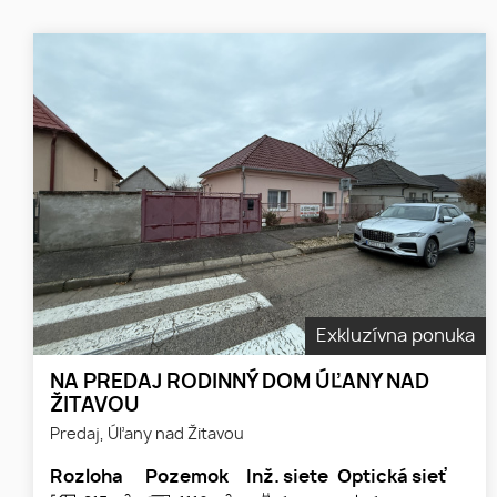
Exkluzívna ponuka
NA PREDAJ RODINNÝ DOM ÚĽANY NAD
ŽITAVOU
Predaj, Úľany nad Žitavou
Rozloha
Pozemok
Inž. siete
Optická sieť