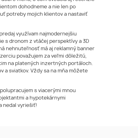
 klientom dohodneme a nie len po
čuť potreby mojich klientov a nastaviť
 predaj využívam najmodernejšiu
ie s dronom z vtáčej perspektívy a 3D
aná nehnuteľnosť má aj reklamný banner
inzerciu považujem za veľmi dôležitú,
cim na platených inzertných portáloch.
dov a sviatkov. Vždy sa na mňa môžete
spolupracujem s viacerými mnou
rojektantmi a hypotekárnymi
 nedal vyriešiť!