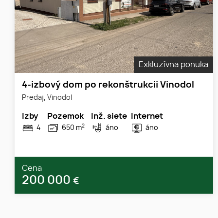
Exkluzívna ponuka
4-izbový dom po rekonštrukcii Vinodol
Predaj, Vinodol
Izby
Pozemok
Inž. siete
Internet
2
4
650 m
áno
áno
Cena
200 000
€