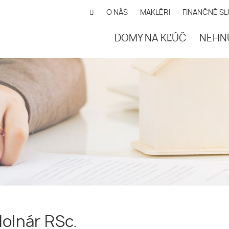
O NÁS
MAKLÉRI
FINANČNÉ S
DOMY NA KĽÚČ
NEHN
Molnár RSc.