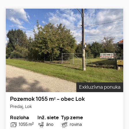
Exkluzívna ponuka
Pozemok 1055 m² – obec Lok
Predaj, Lok
Rozloha
Inž. siete
Typ zeme
2
1055 m
áno
rovina