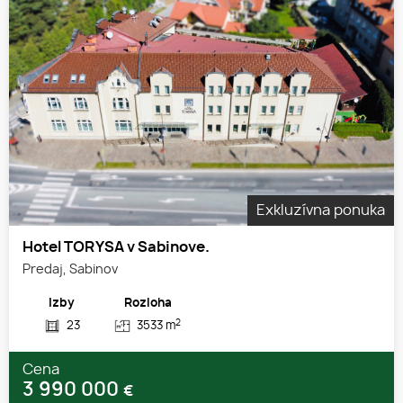
Exkluzívna ponuka
Hotel TORYSA v Sabinove.
Predaj, Sabinov
Izby
Rozloha
2
23
3533 m
Cena
3 990 000
€