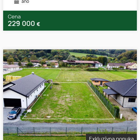
áno
Cena
229 000
€
Exkluzívna ponuka