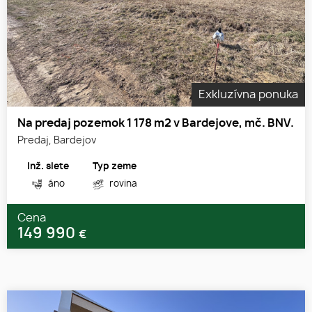
Exkluzívna ponuka
Na predaj pozemok 1 178 m2 v Bardejove, mč. BNV.
Predaj, Bardejov
Inž. siete
Typ zeme
áno
rovina
Cena
149 990
€