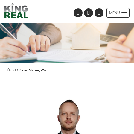
MENU
Úvod
/
Dávid Mauer, RSc.