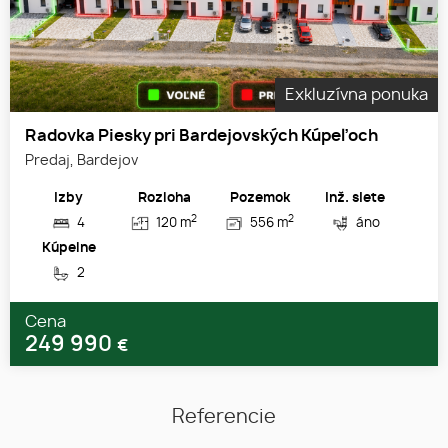
Exkluzívna ponuka
Radovka Piesky pri Bardejovských Kúpeľoch
Predaj, Bardejov
Izby
Rozloha
Pozemok
Inž. siete
2
2
4
120 m
556 m
áno
Kúpelne
2
Cena
249 990
€
Referencie