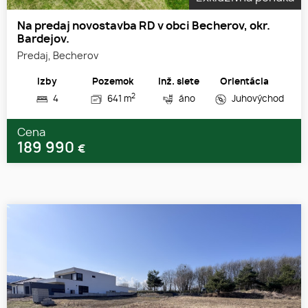
Na predaj novostavba RD v obci Becherov, okr.
Bardejov.
Predaj, Becherov
Izby
Pozemok
Inž. siete
Orientácia
2
4
641 m
áno
Juhovýchod
Cena
189 990
€