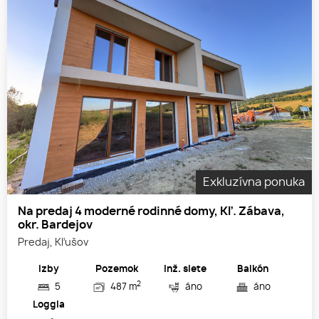
Exkluzívna ponuka
Na predaj 4 moderné rodinné domy, Kľ. Zábava,
okr. Bardejov
Predaj, Kľušov
Izby
Pozemok
Inž. siete
Balkón
2
5
487 m
áno
áno
Loggia