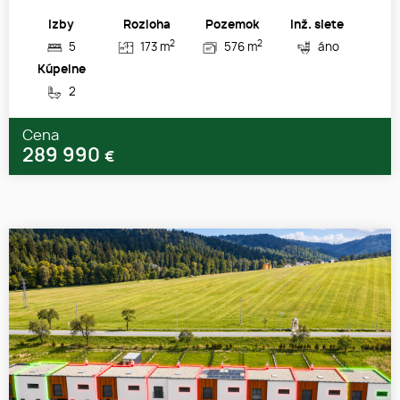
Izby
Rozloha
Pozemok
Inž. siete
2
2
5
173 m
576 m
áno
Kúpelne
2
Cena
289 990
€