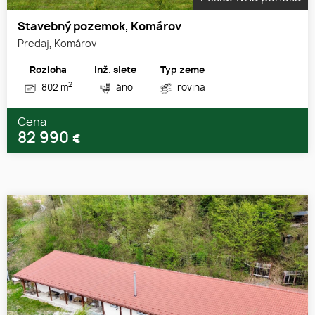
Stavebný pozemok, Komárov
Predaj, Komárov
Rozloha
Inž. siete
Typ zeme
2
802 m
áno
rovina
Cena
82 990
€