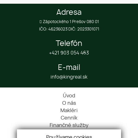
Adresa
Zápotockého 1 Prešov 080 01
IČO: 46236023 DIČ: 2023301071
Telefón
+421 903 054 463
E-mail
info@kingreal.sk
Úvod
O nás
Makléri
Cenník
Finančné služby
Hypokalkulačka
Používame cookies