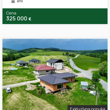
áno
Cena
325 000
€
Exkluzívna ponuka