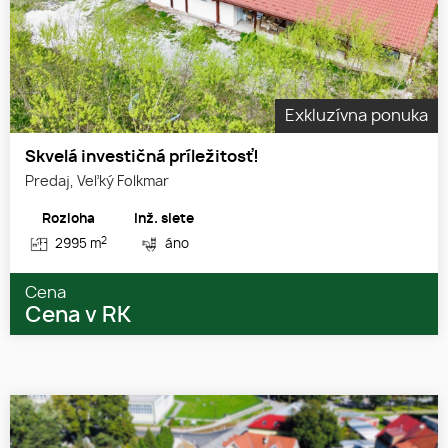
Exkluzívna ponuka
Skvelá investičná príležitosť!
Predaj, Veľký Folkmar
Rozloha
Inž. siete
2
2995 m
áno
Cena
Cena v RK