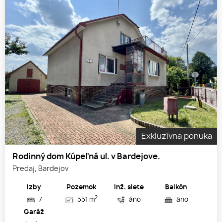
Exkluzívna ponuka
Rodinný dom Kúpeľná ul. v Bardejove.
Predaj, Bardejov
Izby
Pozemok
Inž. siete
Balkón
2
7
551 m
áno
áno
Garáž